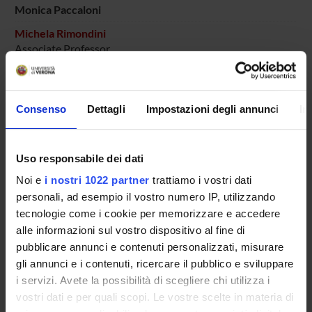
Monica Paccaloni
Michela Rimondini
Associate Professor
Christa Zimmermann
Research Assistants
Consenso
Dettagli
Impostazioni degli annunci
In
COLLABORATORI ESTERNI
Uso responsabile dei dati
Tagliavini Giovanni
Noi e
i nostri 1022 partner
trattiamo i vostri dati
Verona
personali, ad esempio il vostro numero IP, utilizzando
tecnologie come i cookie per memorizzare e accedere
alle informazioni sul vostro dispositivo al fine di
pubblicare annunci e contenuti personalizzati, misurare
SECTIONS
gli annunci e i contenuti, ricercare il pubblico e sviluppare
Section of Psychiatry and Clinical Psychology
i servizi. Avete la possibilità di scegliere chi utilizza i
vostri dati e per quali scopi. Le vostre scelte in materia di