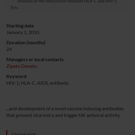
Analysis of the interaction between HLA-C and HIV-1
Env
Starting date
January 1, 2010
Duration (months)
24
Managers or local contacts
Zipeto Donato
Keyword
HIV-1, HLA-C, AIDS, antibody
...and development of a novel vaccine inducing antibodies
that prevent viral entry and trigger NK antiviral activity
SPONSORS: