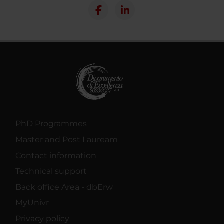
PhD Programmes
Master and Post Lauream
Contact information
Technical support
Back office Area - dbErw
MyUnivr
Privacy policy