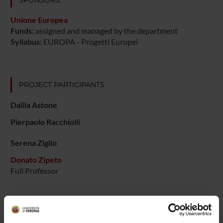
Unione Europea
Funds:
assigned and managed by the department
Syllabus:
EUROPA - Progetti Europei
PROJECT PARTICIPANTS
Dalila Astone
Pierpaolo Racchiolli
Serena Ziglio
Donato Zipeto
Full Professor
RESEARCH AREAS INVOLVED IN THE PROJECT