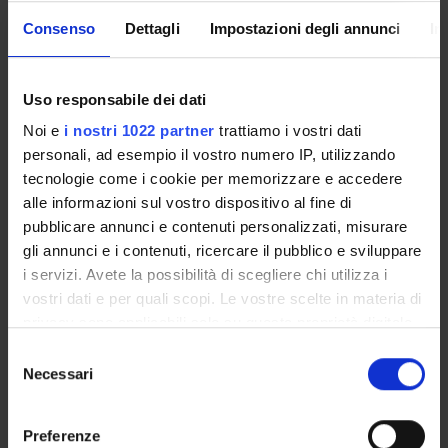
Proteomica strutturale, funzionale e di espressione
Consenso
Dettagli
Impostazioni degli annunci
In
Biochemistry & Molecular Biology (DBT)
Biochimica e Biologia Molecolare
Biochemistry & Molecular Biology (DBT) (DBT)
Uso responsabile dei dati
Noi e
i nostri 1022 partner
trattiamo i vostri dati
Proteomica strutturale, funzionale e di espressione
Biochemistry & Molecular Biology (DM) (DM)
personali, ad esempio il vostro numero IP, utilizzando
tecnologie come i cookie per memorizzare e accedere
Biochimica e Biologia Molecolare
alle informazioni sul vostro dispositivo al fine di
Biochemistry & Molecular Biology (DM) (DM)
pubblicare annunci e contenuti personalizzati, misurare
gli annunci e i contenuti, ricercare il pubblico e sviluppare
Proteomica strutturale, funzionale e di espressione
i servizi. Avete la possibilità di scegliere chi utilizza i
Biochemistry & Molecular Biology (DNBM) (DNBM)
vostri dati e per quali scopi. Le vostre scelte in materia di
Biochimica e Biologia Molecolare
privacy sono applicabili solo su questa proprietà digitale
Biochemistry & Molecular Biology (DNBM) (DNBM)
in cui avete effettuato le vostre scelte. È possibile
Selezione
modificare o revocare il proprio consenso in qualsiasi
Necessari
Proteomica strutturale, funzionale e di espressione
del
momento dalla Dichiarazione sui cookie o facendo clic
Biochemistry & Molecular Biology (DSVR) (DSVR)
consenso
sull'icona di attivazione della privacy.
Preferenze
Biochimica e Biologia Molecolare