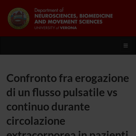
Toggl
Confronto fra erogazione
di un flusso pulsatile vs
continuo durante
circolazione
extracorporea in pazienti