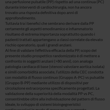
una perfusione pulsatile (PP) rispetto ad una continua (PC)
durante interventi di cardiochirurgia, non ha ancora
trovato una risposta definitiva dopo anni di
approfondimento.
Tuttavia tra i benefici che sembrano derivare dalla PP
certamente gli aspetti emodinamico e infiammatorio
risultano di estrema importanza soprattutto quando i
pazienti trattati appartengano a classi correlate da elevato
rischio operatorio, quali i grandi anziani.
Al fine di validare l’effettiva efficacia della PP, scopo del
presente studio prospettico randomizzato è di mettere a
confronto in soggetti anziani (>80 anni), con analoga
patologia cardiaca di base (stenosi valvolare aortica isolata)
e simili comorbidità associate, l’utilizzo della CEC condotta
con modalità di flusso continuo (Gruppo A-PC) vs pulsatile
(Gruppo B-PP) mediante utilizzo di dispositivi per
circolazione extracorporea specificamente progettati. La
validazione della superiorità della modalità PP vs PC,
consentirebbe oltre alla individuazione del pattern di flusso
ideale, lo sviluppo di sistemi bioingegneristici
cardiovascolari in grado di generare un supporto