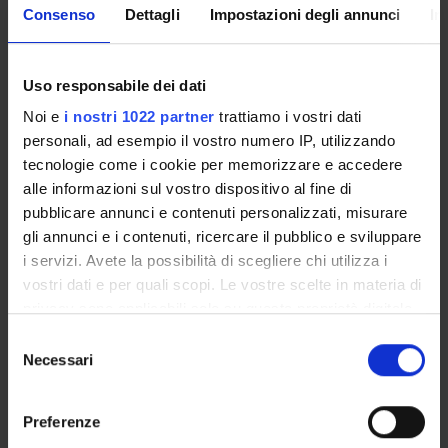
immunoistochimiche, biochimiche e proteomiche funzionali
Consenso
Dettagli
Impostazioni degli annunci
In
al fine di evidenziare eventuali differenze significative tra i
due Gruppi.
Uso responsabile dei dati
SPONSORS:
Noi e
i nostri 1022 partner
trattiamo i vostri dati
personali, ad esempio il vostro numero IP, utilizzando
Fondazione Cariverona
tecnologie come i cookie per memorizzare e accedere
Funds:
assigned and managed by the department
alle informazioni sul vostro dispositivo al fine di
Syllabus:
ENTI.RIC - Finanziamento da enti vari per la
pubblicare annunci e contenuti personalizzati, misurare
ricerca
gli annunci e i contenuti, ricercare il pubblico e sviluppare
i servizi. Avete la possibilità di scegliere chi utilizza i
vostri dati e per quali scopi. Le vostre scelte in materia di
PROJECT PARTICIPANTS
privacy sono applicabili solo su questa proprietà digitale
in cui avete effettuato le vostre scelte. È possibile
Selezione
Ubaldo Armato
modificare o revocare il proprio consenso in qualsiasi
Necessari
del
Elena Butturini
momento dalla Dichiarazione sui cookie o facendo clic
consenso
Associate Professor
sull'icona di attivazione della privacy.
Preferenze
Stefano Capaldi