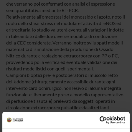
che verranno poi confermati con analisi di espressione
semiquantitativa mediante RT-PCR.
Relativamente all’omeostasi del monossido di azoto, noto il
ruolo dello shear stress nel modulare l’attivita di eNOS ed
eritrocitaria, lo studio valuterà eventuali variazioni indotte
in tale ambito dalle due diverse modalità di conduzione
della CEC considerate. Verranno inoltre sviluppati modelli
matematici di simulazione della produzione di Ossido
Nitrico durante circolazione extracorporea con PP o PC,
provvedendo poi a verifica ed eventuale validazione dei
risultati modellistici con quelli sperimentali.
Campioni bioptici pre- e postoperatori di muscolo retto
dell’addome (chirurgicamente accessibile durante ogni
intervento cardiochirurgico, non lesivo di alcuna integrità
funzionale, e liberamente preso a modello rappresentativo
di perfusione tissutale) prelevati da soggetti operati in
circolazione extracorporea pulsatile e da altrettanti
pazienti operati in circolazione extracorporea non pulsatile,
verranno sottoposti a valutazione comparativa delle
caratteristiche istologiche, morfometriche,