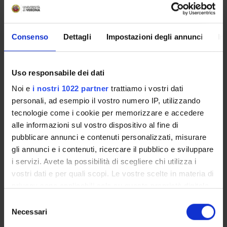
PROJECT PARTICIPANTS
Consenso
Dettagli
Impostazioni degli annunci
In
Umberto Bertazzoni
Uso responsabile dei dati
Noi e
i nostri 1022 partner
trattiamo i vostri dati
SECTIONS
personali, ad esempio il vostro numero IP, utilizzando
Biology and Genetics Section
tecnologie come i cookie per memorizzare e accedere
alle informazioni sul vostro dispositivo al fine di
pubblicare annunci e contenuti personalizzati, misurare
gli annunci e i contenuti, ricercare il pubblico e sviluppare
i servizi. Avete la possibilità di scegliere chi utilizza i
ACTIVITIES
vostri dati e per quali scopi. Le vostre scelte in materia di
privacy sono applicabili solo su questa proprietà digitale
RESEARCH GROUPS
in cui avete effettuato le vostre scelte. È possibile
Selezione
modificare o revocare il proprio consenso in qualsiasi
Necessari
del
SECTIONS
momento dalla Dichiarazione sui cookie o facendo clic
consenso