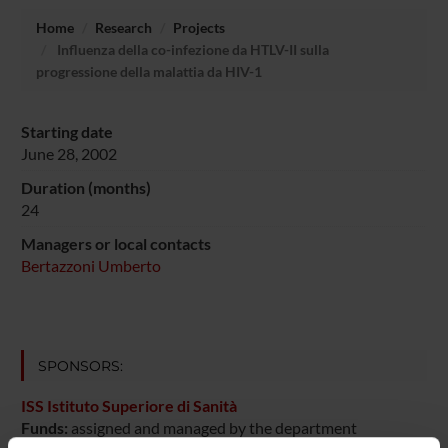
Home
Research
Projects
Influenza della co-infezione da HTLV-II sulla
progressione della malattia da HIV-1
Starting date
June 28, 2002
Duration (months)
24
Managers or local contacts
Bertazzoni Umberto
SPONSORS:
ISS Istituto Superiore di Sanità
Funds:
assigned and managed by the department