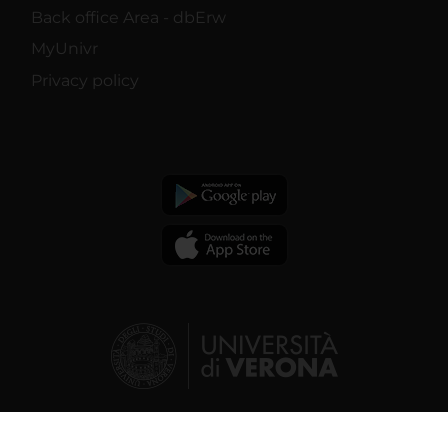
Back office Area - dbErw
MyUnivr
Privacy policy
© 2026 | Verona University