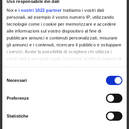
Uso responsabile dei dati
Paolo Manganotti
Noi e
i nostri 1022 partner
trattiamo i vostri dati
personali, ad esempio il vostro numero IP, utilizzando
Carlo Alberto Marzi
Professore emerito
tecnologie come i cookie per memorizzare e accedere
alle informazioni sul vostro dispositivo al fine di
Francesco Sala
pubblicare annunci e contenuti personalizzati, misurare
Professore ordinario
gli annunci e i contenuti, ricercare il pubblico e sviluppare
i servizi. Avete la possibilità di scegliere chi utilizza i
Barbara Santini
vostri dati e per quali scopi. Le vostre scelte in materia di
Andrea Talacchi
privacy sono applicabili solo su questa proprietà digitale
in cui avete effettuato le vostre scelte. È possibile
Selezione
modificare o revocare il proprio consenso in qualsiasi
Necessari
del
SEZIONI
momento dalla Dichiarazione sui cookie o facendo clic
consenso
sull'icona di attivazione della privacy.
Fisiologia e Psicologia
Neurochirurgia
Preferenze
Neurologia
Con il tuo consenso, vorremmo anche:
raccogliere informazioni sulla tua posizione
Statistiche
geografica, con un'approssimazione di qualche
metro,