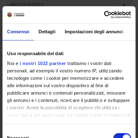
ABOUT MYSELF
RESEARCH
ASSIGNMENTS
Consenso
Dettagli
Impostazioni degli annunci
In
Uso responsabile dei dati
Noi e
i nostri 1022 partner
trattiamo i vostri dati
ORGANISATION
personali, ad esempio il vostro numero IP, utilizzando
tecnologie come i cookie per memorizzare e accedere
GOVERNANCE
alle informazioni sul vostro dispositivo al fine di
COMMITTEES
pubblicare annunci e contenuti personalizzati, misurare
gli annunci e i contenuti, ricercare il pubblico e sviluppare
DEPARTMENT ADMINISTRATION OFFICES
i servizi. Avete la possibilità di scegliere chi utilizza i
vostri dati e per quali scopi. Le vostre scelte in materia di
STUDENT ADMINISTRATION OFFICES
privacy sono applicabili solo su questa proprietà digitale
in cui avete effettuato le vostre scelte. È possibile
Selezione
DEPARTMENT FACILITIES
modificare o revocare il proprio consenso in qualsiasi
Necessari