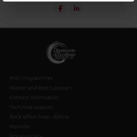
informazioni sul modo in cui utilizzi il nostro sito con i
nostri partner che si occupano di analisi dei dati web,
pubblicità e social media, i quali potrebbero combinarle
con altre informazioni che hai fornito loro o che hanno
raccolto dal tuo utilizzo dei loro servizi.
PhD Programmes
Master and Post Lauream
Contact information
Technical support
Back office Area - dbErw
MyUnivr
Privacy policy