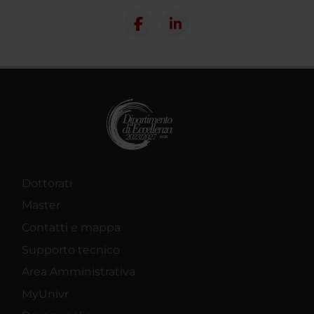
Dottorati
Master
Contatti e mappa
Supporto tecnico
Area Amministrativa
MyUnivr