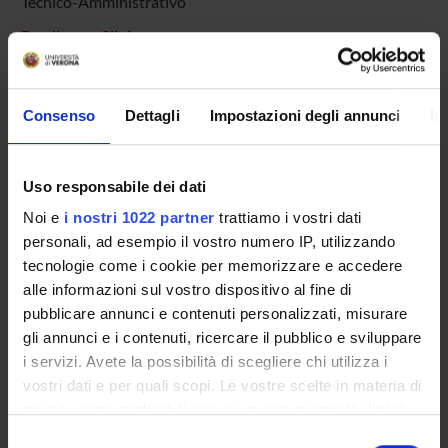
Tecnico-Amministrativo
Bordignon Silvia
Specializzando
Borin Sebastiano
Specializzando
Consenso
Dettagli
Impostazioni degli annunci
In
Borriero Nicola
Specializzando
Uso responsabile dei dati
Bovo Tommaso
Noi e
i nostri 1022 partner
trattiamo i vostri dati
Specializzando
personali, ad esempio il vostro numero IP, utilizzando
Brogna Enrica Maria
tecnologie come i cookie per memorizzare e accedere
Specializzando
alle informazioni sul vostro dispositivo al fine di
pubblicare annunci e contenuti personalizzati, misurare
Burti Lorenzo
Incaricato alla ricerca
gli annunci e i contenuti, ricercare il pubblico e sviluppare
i servizi. Avete la possibilità di scegliere chi utilizza i
Bussola Laura
vostri dati e per quali scopi. Le vostre scelte in materia di
Specializzando
privacy sono applicabili solo su questa proprietà digitale
Butti Vittorio
in cui avete effettuato le vostre scelte. È possibile
Selezione