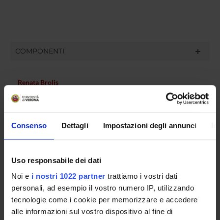
COMPONENTI
Renata Brolis
Alberto Gajofatto
Marialuisa Gandolfi
Consenso
Dettagli
Impostazioni degli annunci
In
Luisa Saiani
Stefano Tamburin
Uso responsabile dei dati
Gianluigi Zanusso
Noi e
i nostri 1022 partner
trattiamo i vostri dati
Renata Brolis
personali, ad esempio il vostro numero IP, utilizzando
Giorgia Caldini
tecnologie come i cookie per memorizzare e accedere
Bruno Giometto
alle informazioni sul vostro dispositivo al fine di