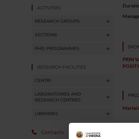
Durati
ACTIVITIES
Manager
RESEARCH GROUPS
SECTIONS
SPO
PHD PROGRAMMES
PRIN 
POSIT
RESEARCH FACILITIES
CENTRI
LABORATORIES AND
PROJ
RESEARCH CENTRES
Mariari
LIBRARIES
Contacts
RESEA