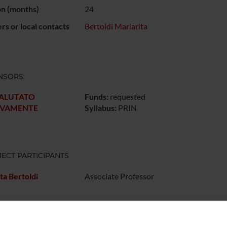
on (months)
24
s or local contacts
Bertoldi Mariarita
NSORS:
VALUTATO
Funds:
requested
IVAMENTE
Syllabus:
PRIN
ECT PARTICIPANTS
ta Bertoldi
Associate Professor
RCH AREAS INVOLVED IN THE PROJECT