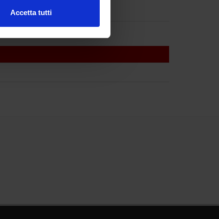
Accetta tutti
l media e per analizzare il
ostri partner che si occupano
azioni che hai fornito loro o