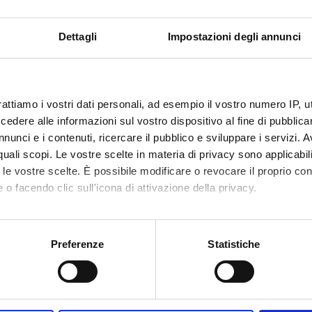
mica strutturale, funzionale e di espressione
mistry & Molecular Biology (DBT)
Dettagli
Impostazioni degli annunci
mica e Biologia Molecolare
mistry & Molecular Biology (DBT) (DBT)
mica strutturale, funzionale e di espressione
rattiamo i vostri dati personali, ad esempio il vostro numero IP, 
emistry & Molecular Biology (DM) (DM)
dere alle informazioni sul vostro dispositivo al fine di pubblica
nunci e i contenuti, ricercare il pubblico e sviluppare i servizi. A
mica e Biologia Molecolare
r quali scopi. Le vostre scelte in materia di privacy sono applicabi
emistry & Molecular Biology (DM) (DM)
to le vostre scelte. È possibile modificare o revocare il proprio 
mica strutturale, funzionale e di espressione
 o facendo clic sull'icona di attivazione della privacy.
emistry & Molecular Biology (DNBM) (DNBM)
mo anche:
mica e Biologia Molecolare
oni sulla tua posizione geografica, con un'approssimazione di qu
emistry & Molecular Biology (DNBM) (DNBM)
Preferenze
Statistiche
spositivo, scansionandolo attivamente alla ricerca di caratteristich
mica strutturale, funzionale e di espressione
mistry & Molecular Biology (DSVR) (DSVR)
aborati i tuoi dati personali e imposta le tue preferenze nella
s
consenso in qualsiasi momento dalla Dichiarazione sui cookie.