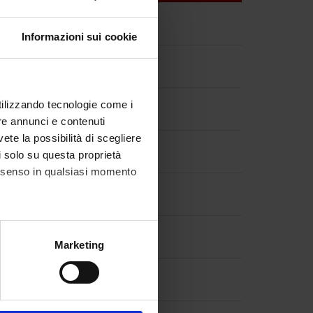
Informazioni sui cookie
utilizzando tecnologie come i
re annunci e contenuti
vete la possibilità di scegliere
li solo su questa proprietà
consenso in qualsiasi momento
alche metro,
Marketing
e specifiche (impronte
ezione dettagli
. Puoi