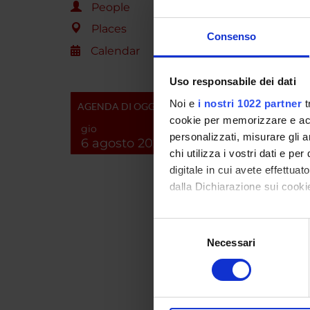
People
Proteo
Places
Bioche
Consenso
Calendar
Biochi
Bioche
Uso responsabile dei dati
Proteo
Noi e
i nostri 1022 partner
t
AGENDA DI OGGI
Bioch
cookie per memorizzare e acce
gio
personalizzati, misurare gli an
6 agosto 2026
Biochi
chi utilizza i vostri dati e pe
Bioch
digitale in cui avete effettua
Proteo
dalla Dichiarazione sui cookie
Bioch
Con il tuo consenso, vorrem
Biochi
Selezione
raccogliere informazi
Bioch
Necessari
del
Identificare il tuo di
consenso
Proteo
digitali).
Bioche
Approfondisci come vengono el
modificare o ritirare il tuo 