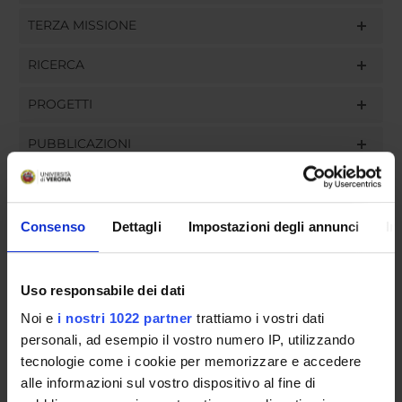
TERZA MISSIONE
RICERCA
PROGETTI
PUBBLICAZIONI
INCARICHI
Consenso
Dettagli
Impostazioni degli annunci
In
ORGANIZZAZIONE
Uso responsabile dei dati
Noi e
i nostri 1022 partner
trattiamo i vostri dati
GOVERNANCE
personali, ad esempio il vostro numero IP, utilizzando
COMMISSIONI
tecnologie come i cookie per memorizzare e accedere
alle informazioni sul vostro dispositivo al fine di
UFFICI E STRUTTURE DI SERVIZIO