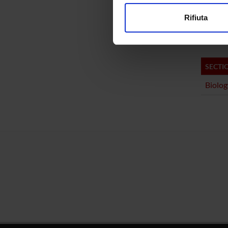
modificare o ritirare il tuo 
Cristin
Rifiuta
Utilizziamo i cookie per perso
nostro traffico. Condividiamo 
di analisi dei dati web, pubbl
che hanno raccolto dal tuo uti
SECTI
Biolog