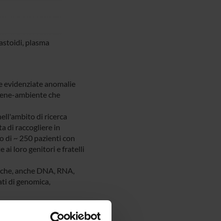
astoidi, plasma
e evidenziate anomalie
 gene-ambiente che
ell'ambito di ricerca
a di raccogliere in
ico di ~ 250 pazienti con
i loro genitori e fratelli
iniche, anche DNA, RNA,
ati di genomica,
e di RNA da
da sangue