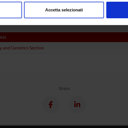
Chiara Z
consenso in qualsiasi momento dalla Dichiarazione sui cookie.
a Patuzzo
Technical-administrative
Accetta selezionati
staff
nalizzare contenuti ed annunci, per fornire funzionalità dei socia
inoltre informazioni sul modo in cui utilizzi il nostro sito con i n
icità e social media, i quali potrebbero combinarle con altre inform
lizzo dei loro servizi.
ONS
y and Genetics Section
Share