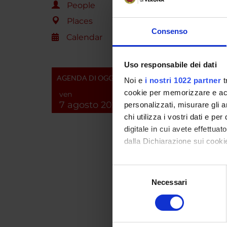
periferi
People
Places
Consenso
Calendar
SPO
FONDA
Uso responsabile dei dati
KLINE
AGENDA DI OGGI
Noi e
i nostri 1022 partner
t
cookie per memorizzare e acce
ven
7 agosto 2026
personalizzati, misurare gli an
PROJ
chi utilizza i vostri dati e pe
digitale in cui avete effettua
Roberta
dalla Dichiarazione sui cookie
Con il tuo consenso, vorrem
Giovan
Selezione
raccogliere informazi
Necessari
del
Andrea
Identificare il tuo di
consenso
digitali).
Alessan
Approfondisci come vengono el