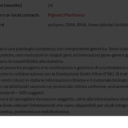
on (months)
24
s or local contacts
Pignatti Pierfranco
rd
autismo, DNA, RNA, linee cellulari linfobl
mo è una patologia complessa con componente genetica. Sono stat
miche, rare mutazioni in singoli geni, ed interazioni gene-gene e
o la suscettibilità alla malattia.
el presente progetto è la costituzione e gestione di una biobanca n
ismo in collaborazione con la Fondazione Smith Kline (FSK). Si tratt
 centri clinici in Italia le informazioni cliniche e il materiale biolog
caratterizzati secondo un protocollo clinico uniforme, unitamente a
otale di ~ 500 soggetti.
ivo è di raccogliere da ciascun soggetto, oltre alle informazioni cl
 linee cellulari linfoblastoidi che siano disponibili per studi integr
ttomica, proteomica e metabolomica.
icolare l'allestimento della biobanca prevede: l'estrazione di DNA 
eriferico, la separazione di plasma, la trasformazione di linfociti 