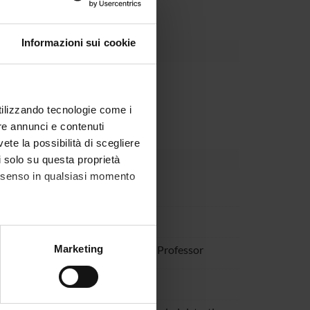
Informazioni sui cookie
partment
 vari per la ricerca
utilizzando tecnologie come i
re annunci e contenuti
vete la possibilità di scegliere
li solo su questa proprietà
consenso in qualsiasi momento
co Pignatti
andini
alche metro,
a Trabetti
Associate Professor
Marketing
e specifiche (impronte
 Xumerle
ezione dettagli
. Puoi