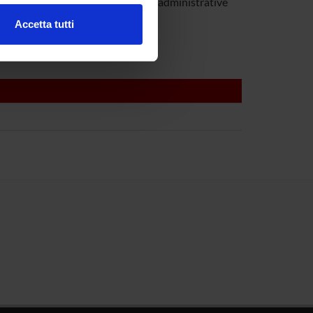
usi
Technical-administrative
staff
Accetta tutti
l media e per analizzare il
ostri partner che si occupano
azioni che hai fornito loro o