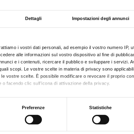
co e la conservazione di tutti i campioni biologici.
Dettagli
Impostazioni degli annunci
NSORS:
ZIONE SMITH
Funds:
assigned and managed by the de
Syllabus:
ENTI.RIC - Finanziamento da enti
rattiamo i vostri dati personali, ad esempio il vostro numero IP, 
dere alle informazioni sul vostro dispositivo al fine di pubblica
nunci e i contenuti, ricercare il pubblico e sviluppare i servizi. A
ECT PARTICIPANTS
r quali scopi. Le vostre scelte in materia di privacy sono applicabi
to le vostre scelte. È possibile modificare o revocare il proprio 
 Galavotti
Technical-administrative
Pierfran
 o facendo clic sull'icona di attivazione della privacy.
staff
Paola Pr
mo anche:
ni Malerba
Full Professor
oni sulla tua posizione geografica, con un'approssimazione di qu
Elisabett
Preferenze
Statistiche
 Marostica
spositivo, scansionandolo attivamente alla ricerca di caratteristich
Luciano
dra Pasquali
aborati i tuoi dati personali e imposta le tue preferenze nella
s