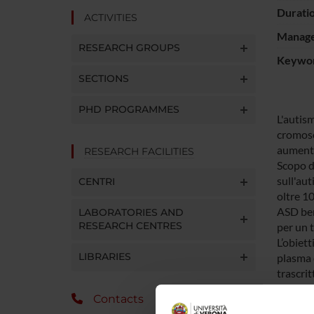
Durati
ACTIVITIES
Manager
RESEARCH GROUPS
Keywo
SECTIONS
PHD PROGRAMMES
L'autis
cromoso
aumentan
RESEARCH FACILITIES
Scopo d
sull'aut
CENTRI
oltre 10
ASD ben 
LABORATORIES AND
RESEARCH CENTRES
per un t
L’obiett
LIBRARIES
plasma e
trascri
In part
Contacts
sangue p