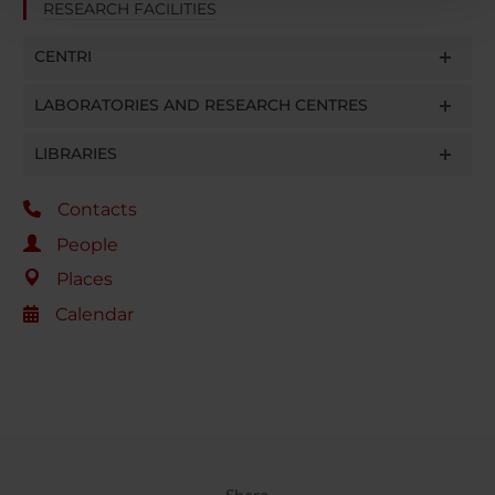
RESEARCH FACILITIES
con altre informazioni che hai fornito loro o che hanno
raccolto dal tuo utilizzo dei loro servizi.
CENTRI
LABORATORIES AND RESEARCH CENTRES
LIBRARIES
Contacts
People
Places
Calendar
Share