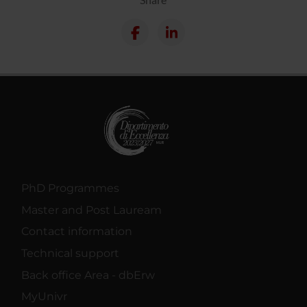
PhD Programmes
Master and Post Lauream
Contact information
Technical support
Back office Area - dbErw
MyUnivr