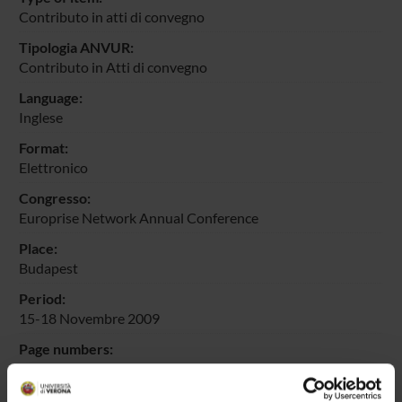
Contributo in atti di convegno
Tipologia ANVUR:
Contributo in Atti di convegno
Language:
Inglese
Format:
Elettronico
Congresso:
Europrise Network Annual Conference
Place:
Budapest
Period:
15-18 Novembre 2009
Page numbers:
10-null
Keyword: