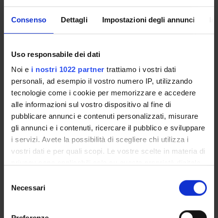
HIV Antibody Vaccine
Consenso
Dettagli
Impostazioni degli annunci
In
Product ID:
57970
Handle IRIS:
Uso responsabile dei dati
11562/345952
Noi e
i nostri 1022 partner
trattiamo i vostri dati
Deposited On:
personali, ad esempio il vostro numero IP, utilizzando
October 28, 2010
tecnologie come i cookie per memorizzare e accedere
alle informazioni sul vostro dispositivo al fine di
Last Modified:
pubblicare annunci e contenuti personalizzati, misurare
November 14, 2022
gli annunci e i contenuti, ricercare il pubblico e sviluppare
Bibliographic citation:
i servizi. Avete la possibilità di scegliere chi utilizza i
Astone, Dalila; Rossolillo, Paola; Matucci, Andrea;
vostri dati e per quali scopi. Le vostre scelte in materia di
Racchiolli, Pierpaolo;
Ruggiero, A.
;
Zipeto, Donato
,
Broad
privacy sono applicabili solo su questa proprietà digitale
spectrum neutralizing antibodies against HIV-1 elicited by
in cui avete effettuato le vostre scelte. È possibile
immunizing with fusion complexes and CD4-independent
Selezione
modificare o revocare il proprio consenso in qualsiasi
Necessari
gp120/41s.
,
Proceedings of "Europrise Network Annual
del
momento dalla Dichiarazione sui cookie o facendo clic
Conference"
, Budapest , 15-18 Novembre 2009 ,
2009
consenso
,
pp. 10-null
sull'icona di attivazione della privacy.
Preferenze