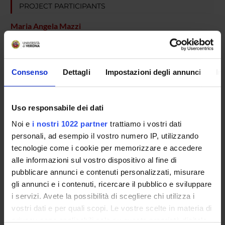
PROJECT PARTICIPANTS
Maria Angela Mazzi
Technical-administrative staff
Francesca Moretti
Associate Professor
Consenso
Dettagli
Impostazioni degli annunci
In
Michela Rimondini
Associate Professor
Uso responsabile dei dati
Christa Zimmermann
Noi e
i nostri 1022 partner
trattiamo i vostri dati
Research Assistants
personali, ad esempio il vostro numero IP, utilizzando
tecnologie come i cookie per memorizzare e accedere
alle informazioni sul vostro dispositivo al fine di
SECTIONS
pubblicare annunci e contenuti personalizzati, misurare
Section of Psychiatry and Clinical Psychology
gli annunci e i contenuti, ricercare il pubblico e sviluppare
i servizi. Avete la possibilità di scegliere chi utilizza i
vostri dati e per quali scopi. Le vostre scelte in materia di
privacy sono applicabili solo su questa proprietà digitale