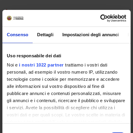
PARTECIPANTI AL PROGETTO
Leonardo Chelazzi
Professore ordinario
Consenso
Dettagli
Impostazioni degli annunci
In
Chiara Della Libera
Professore associato
Uso responsabile dei dati
Noi e
i nostri 1022 partner
trattiamo i vostri dati
personali, ad esempio il vostro numero IP, utilizzando
SEZIONI
tecnologie come i cookie per memorizzare e accedere
Fisiologia e Psicologia
alle informazioni sul vostro dispositivo al fine di
pubblicare annunci e contenuti personalizzati, misurare
gli annunci e i contenuti, ricercare il pubblico e sviluppare
i servizi. Avete la possibilità di scegliere chi utilizza i
vostri dati e per quali scopi. Le vostre scelte in materia di
ATTIVITÀ
privacy sono applicabili solo su questa proprietà digitale
in cui avete effettuato le vostre scelte. È possibile
Selezione
GRUPPI DI RICERCA