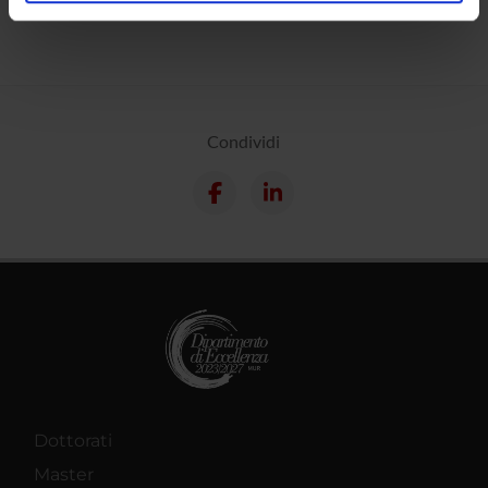
analizzare il nostro traffico. Condividiamo inoltre
informazioni sul modo in cui utilizzi il nostro sito con i
nostri partner che si occupano di analisi dei dati web,
pubblicità e social media, i quali potrebbero combinarle
con altre informazioni che hai fornito loro o che hanno
raccolto dal tuo utilizzo dei loro servizi.
Condividi
Dottorati
Master