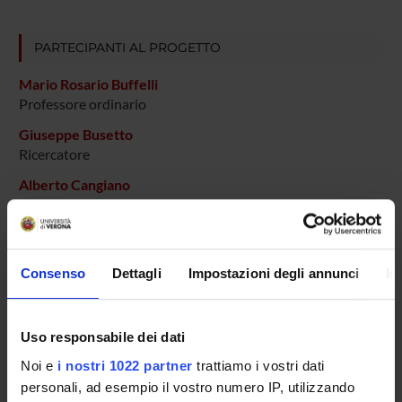
PARTECIPANTI AL PROGETTO
Mario Rosario Buffelli
Professore ordinario
Giuseppe Busetto
Ricercatore
Alberto Cangiano
Daniele Molinari
Efrem Pasino
Consenso
Dettagli
Impostazioni degli annunci
In
Marco Veronese
Tecnico-Amministrativo
Uso responsabile dei dati
Noi e
i nostri 1022 partner
trattiamo i vostri dati
COLLABORATORI ESTERNI
personali, ad esempio il vostro numero IP, utilizzando