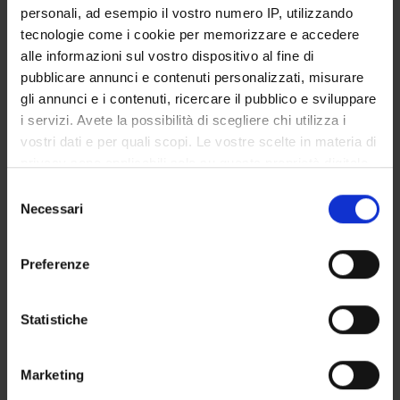
personali, ad esempio il vostro numero IP, utilizzando
Ciavatti Nicola
tecnologie come i cookie per memorizzare e accedere
Dottorando
alle informazioni sul vostro dispositivo al fine di
Colombari Elisabetta
pubblicare annunci e contenuti personalizzati, misurare
Ricercatore a tempo determinato
gli annunci e i contenuti, ricercare il pubblico e sviluppare
i servizi. Avete la possibilità di scegliere chi utilizza i
Della Libera Chiara
vostri dati e per quali scopi. Le vostre scelte in materia di
Professore associato
privacy sono applicabili solo su questa proprietà digitale
Dolci Carola
in cui avete effettuato le vostre scelte. È possibile
Selezione
Incaricato alla ricerca
modificare o revocare il proprio consenso in qualsiasi
Necessari
del
Franchin Elena
momento dalla Dichiarazione sui cookie o facendo clic
consenso
Dottorando
sull'icona di attivazione della privacy.
Preferenze
Girelli Massimo
Con il tuo consenso, vorremmo anche:
Professore associato
raccogliere informazioni sulla tua posizione
Statistiche
Lanza Cora Miranda
geografica, con un'approssimazione di qualche
Dottorando
metro,
Marketing
Identificare il tuo dispositivo, scansionandolo
Leiros Costa Thiago