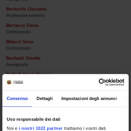
Berlucchi Giovanni
Professore emerito
Bertacco Elena
Dottorando
Biberci Sena
Dottorando
Bonfanti Davide
Assegnista
Buffelli Mario Rosario
Professore ordinario
Busetto Giuseppe
Ricercatore
Consenso
Dettagli
Impostazioni degli annunci
In
Cambiaghi Marco
Professore associato
Uso responsabile dei dati
Chelazzi Leonardo
Noi e
i nostri 1022 partner
trattiamo i vostri dati
Professore ordinario