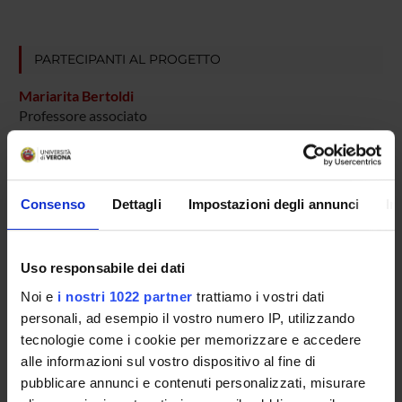
PARTECIPANTI AL PROGETTO
Mariarita Bertoldi
Professore associato
Silvia Bianconi
Tecnico-Amministrativo
Consenso
Dettagli
Impostazioni degli annunci
In
SEZIONI
Uso responsabile dei dati
Chimica Biologica
Noi e
i nostri 1022 partner
trattiamo i vostri dati
personali, ad esempio il vostro numero IP, utilizzando
PUBBLICAZIONI
tecnologie come i cookie per memorizzare e accedere
TITOLO
alle informazioni sul vostro dispositivo al fine di
pubblicare annunci e contenuti personalizzati, misurare
Dopa decarboxylase exhibits low pH half-transaminase and h