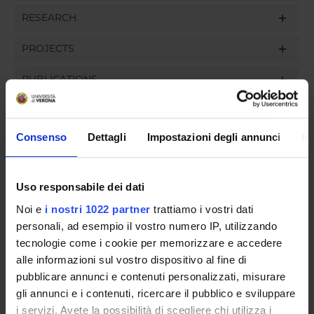
RESEARCH
PROJECTS
PUBLICATIONS
ASSIGNMENTS
Consenso
Dettagli
Impostazioni degli annunci
In
ORGANISATION
Uso responsabile dei dati
Noi e
i nostri 1022 partner
trattiamo i vostri dati
GOVERNANCE
personali, ad esempio il vostro numero IP, utilizzando
tecnologie come i cookie per memorizzare e accedere
COMMITTEES
alle informazioni sul vostro dispositivo al fine di
pubblicare annunci e contenuti personalizzati, misurare
DEPARTMENT ADMINISTRATION OFFICES
gli annunci e i contenuti, ricercare il pubblico e sviluppare
STUDENT ADMINISTRATION OFFICES
i servizi. Avete la possibilità di scegliere chi utilizza i