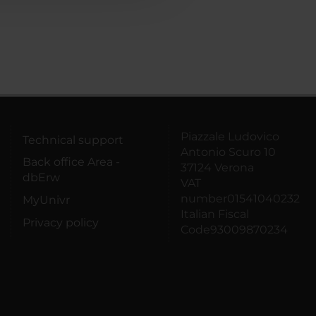
Piazzale Ludovico
Technical support
Antonio Scuro 10
Back office Area -
37124 Verona
dbErw
VAT
number01541040232
MyUnivr
Italian Fiscal
Privacy policy
Code93009870234