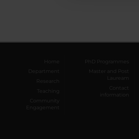
Home
PhD Programmes
Department
Master and Post
Lauream
Research
Contact
Teaching
information
Community
Engagement