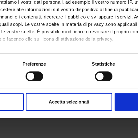
 Sbarbati
Full Professor
rattiamo i vostri dati personali, ad esempio il vostro numero IP, 
dere alle informazioni sul vostro dispositivo al fine di pubblica
nunci e i contenuti, ricercare il pubblico e sviluppare i servizi. A
r quali scopi. Le vostre scelte in materia di privacy sono applicabi
RCH AREAS INVOLVED IN THE PROJECT
to le vostre scelte. È possibile modificare o revocare il proprio 
my & Morphology
 o facendo clic sull'icona di attivazione della privacy.
mo anche:
oni sulla tua posizione geografica, con un'approssimazione di qu
Preferenze
Statistiche
ONS
spositivo, scansionandolo attivamente alla ricerca di caratteristich
y and Histology Section
aborati i tuoi dati personali e imposta le tue preferenze nella
s
consenso in qualsiasi momento dalla Dichiarazione sui cookie.
Accetta selezionati
nalizzare contenuti ed annunci, per fornire funzionalità dei socia
inoltre informazioni sul modo in cui utilizzi il nostro sito con i n
icità e social media, i quali potrebbero combinarle con altre inform
lizzo dei loro servizi.