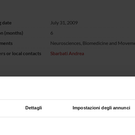
g date
July 31, 2009
on (months)
6
ments
Neurosciences, Biomedicine and Moveme
s or local contacts
Sbarbati Andrea
NSORS:
Snc
Funds:
assigned and managed by the de
Dettagli
Impostazioni degli annunci
ECT PARTICIPANTS