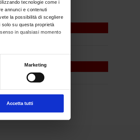
utilizzando tecnologie come i
re annunci e contenuti
vete la possibilità di scegliere
li solo su questa proprietà
consenso in qualsiasi momento
alche metro,
Marketing
e specifiche (impronte
ezione dettagli
. Puoi
Accetta tutti
l media e per analizzare il
ostri partner che si occupano
azioni che hai fornito loro o