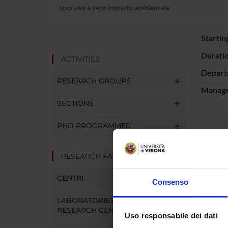
sportive a zero impatto ambientale
Startin
Durati
ACTIVITIES
Depart
RESEARCH GROUPS
Manager
SECTIONS
PHD PROGRAMMES
SPO
RESEARCH FACILITIES
Imago 
CENTRI
Consenso
LABORATORIES AND
PROJ
RESEARCH CENTRES
Uso responsabile dei dati