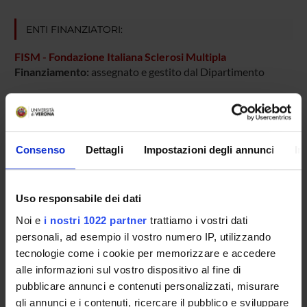
ENTI FINANZIATORI:
FISM - Fondazione Italiana Sclerosi Multipla
Finanziamento:
assegnato e gestito dal Dipartimento
PARTECIPANTI AL PROGETTO
Consenso
Dettagli
Impostazioni degli annunci
In
Pasquina Marzola
Professore ordinario
Uso responsabile dei dati
Noi e
i nostri 1022 partner
trattiamo i vostri dati
AREE DI RICERCA COINVOLTE DAL PROGETTO
personali, ad esempio il vostro numero IP, utilizzando
tecnologie come i cookie per memorizzare e accedere
Anatomy & Morphology
alle informazioni sul vostro dispositivo al fine di
pubblicare annunci e contenuti personalizzati, misurare
gli annunci e i contenuti, ricercare il pubblico e sviluppare