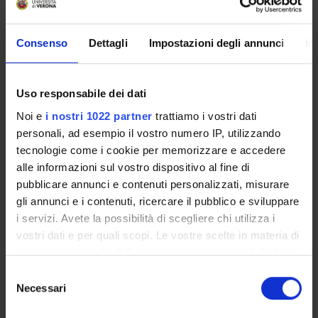
Mirella Ruggeri
Marco Stegagno
Consenso
Dettagli
Impostazioni degli annunci
In
Michele Tansella
Uso responsabile dei dati
Noi e
i nostri 1022 partner
trattiamo i vostri dati
SECTIONS
personali, ad esempio il vostro numero IP, utilizzando
Section of Psychiatry and Clinical Psychology
tecnologie come i cookie per memorizzare e accedere
alle informazioni sul vostro dispositivo al fine di
pubblicare annunci e contenuti personalizzati, misurare
gli annunci e i contenuti, ricercare il pubblico e sviluppare
i servizi. Avete la possibilità di scegliere chi utilizza i
ACTIVITIES
vostri dati e per quali scopi. Le vostre scelte in materia di
privacy sono applicabili solo su questa proprietà digitale
RESEARCH GROUPS
in cui avete effettuato le vostre scelte. È possibile
Selezione
SECTIONS
modificare o revocare il proprio consenso in qualsiasi
Necessari
del
momento dalla Dichiarazione sui cookie o facendo clic
consenso
PHD PROGRAMMES