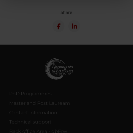
pubblicità e social media, i quali potrebbero combinarle
Share
con altre informazioni che hai fornito loro o che hanno
raccolto dal tuo utilizzo dei loro servizi.
PhD Programmes
Master and Post Lauream
Contact information
Technical support
Back office Area - dbErw