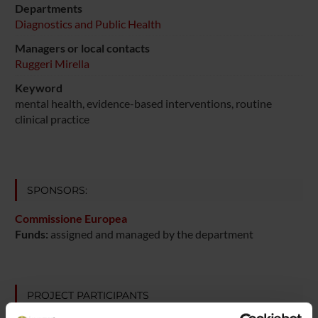
Departments
Diagnostics and Public Health
Managers or local contacts
Ruggeri Mirella
Keyword
mental health, evidence-based interventions, routine
clinical practice
SPONSORS:
Commissione Europea
Funds:
assigned and managed by the department
PROJECT PARTICIPANTS