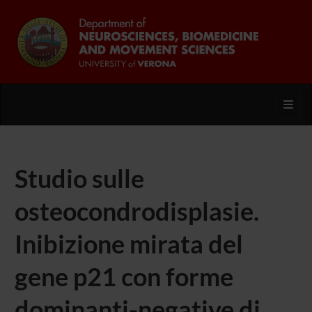
Toggl
Studio sulle
osteocondrodisplasie.
Inibizione mirata del
gene p21 con forme
dominanti-negative di