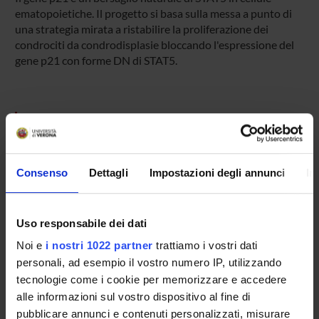
ematopoietiche. Il progetto si basa sulla messa a punto di
una strategia mirata a ristabilire la proliferazione dei
condrociti da condrodisplasie bloccando l'espressione del
gene p21 con forme DN di STAT5.
SPONSORS:
COMITATO TELETHON FONDAZIONE ONLUS -
FONDAZIONE TELETHON
Consenso
Dettagli
Impostazioni degli annunci
In
Funds:
assigned and managed by the department
Uso responsabile dei dati
PROJECT PARTICIPANTS
Noi e
i nostri 1022 partner
trattiamo i vostri dati
personali, ad esempio il vostro numero IP, utilizzando
Elio Maria Liboi
tecnologie come i cookie per memorizzare e accedere
alle informazioni sul vostro dispositivo al fine di
Patricia Lievens
pubblicare annunci e contenuti personalizzati, misurare
Associate Professor