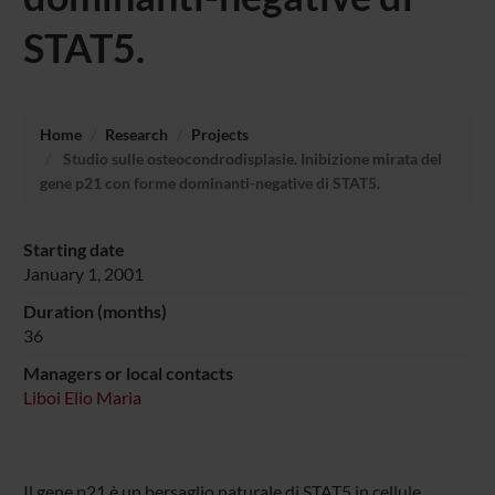
STAT5.
Home
Research
Projects
Studio sulle osteocondrodisplasie. Inibizione mirata del
gene p21 con forme dominanti-negative di STAT5.
Starting date
January 1, 2001
Duration (months)
36
Managers or local contacts
Liboi Elio Maria
Il gene p21 è un bersaglio naturale di STAT5 in cellule