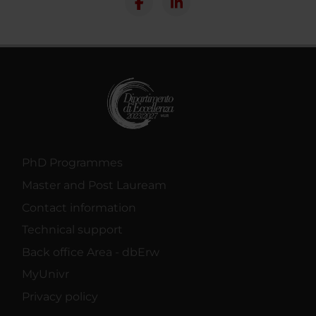
PhD Programmes
Master and Post Lauream
Contact information
Technical support
Back office Area - dbErw
MyUnivr
Privacy policy