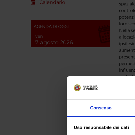
Calendario
spaziale
control
potenzi
loro sc
AGENDA DI OGGI
Nella se
ven
allocazi
7 agosto 2026
ipsiles
aumento 
present
permett
influen
motoria
dello sp
attenzio
Infine, 
meccanis
Consenso
distratt
Uso responsabile dei dati
ENTI