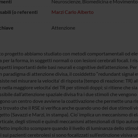
menti
Neuroscienze, Biomedicina e Movimento
abili (o referenti
Marzi Carlo Alberto
chiave
Attenzione
to progetto abbiamo studiato con metodi comportamentali od elettrof
a per la forma, in soggetti normali o con lesioni cerebrali focali. I 
spetti importanti delle basi neurali e cognitive dell’attenzione. Per
 paradigma di attenzione divisa, il cosiddetto “redundant signal ef
iste nel misurare la velocita' di risposta (tempo di reazione: TR) al
 nella maggiore velocita’ del TR per stimoli doppi; si ritiene che 
sibile dall’attenzione spaziale divisa fra i due stimoli che vengono c
gono un centro dove avviene la coattivazione che permette una risp
trovato che il RSE si verifica anche quando uno dei due stimoli vis
getto (Savazzi e Marzi, in stampa). Cio’ implica un meccanismo di 
rticale, degli stimoli e quindi meccanismi attenzionali di tipo aut
ffetto implicito scompare quando il livello di luminanza dello stimol
i sui pazienti cerebrolesi si sono focalizzati sull’estinzione visiva