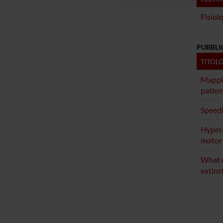
Fisiol
PUBBLI
TITOL
Mappin
patien
Speedi
Hypera
motor
What e
extinc