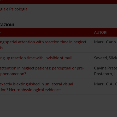
ogia e Psicologia
CAZIONI
O
AUTORI
g spatial attention with reaction time in neglect
Marzi, Carlo 
ts
ng up reaction time with invisible stimuli
Savazzi, Silv
ttention in neglect patients: perceptual or pre-
Cavina Pratesi
 phenomenon?
Posteraro, L.
xactly is extinguished in unilateral visual
Marzi, C.A., G
tion? Neurophysiological evidence.