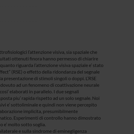
isiologici l’attenzione visiva, sia spaziale che
risultati ottenuti finora hanno permesso di chiarire
 quanto riguarda l’attenzione visiva spaziale e’ stato
fect” (RSE) o effetto della ridondanza del segnale
la presentazione di stimoli singoli o doppi. L’RSE
sia dovuto ad un fenomeno di coattivazione neurale
osi’ elaborati in parallelo. I due segnali
osta piu’ rapida rispetto ad un solo segnale. Noi
ivi e’ sottoliminale e quindi non viene percepito
elaborazione implicita, presumibilmente
omatico. Esperimenti di controllo hanno dimostrato
o e’ molto sotto soglia.
 unilaterale e sulla sindrome di eminegligenza