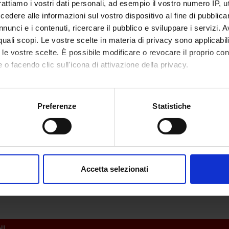
rattiamo i vostri dati personali, ad esempio il vostro numero IP, 
Consiglio Nazionale
Finanziamento:
assegnato e gestito dal 
dere alle informazioni sul vostro dispositivo al fine di pubblica
icerche
nunci e i contenuti, ricercare il pubblico e sviluppare i servizi. A
r quali scopi. Le vostre scelte in materia di privacy sono applicabi
to le vostre scelte. È possibile modificare o revocare il proprio 
ECIPANTI AL PROGETTO
 o facendo clic sull'icona di attivazione della privacy.
do Chelazzi
Professore ordinario
Carlo Al
mo anche:
 Girelli
Professore associato
oni sulla tua posizione geografica, con un'approssimazione di qu
Preferenze
Statistiche
spositivo, scansionandolo attivamente alla ricerca di caratteristich
aborati i tuoi dati personali e imposta le tue preferenze nella
s
ABORATORI ESTERNI
consenso in qualsiasi momento dalla Dichiarazione sui cookie.
Accetta selezionati
atale
Università di Lipsia
Alessand
nalizzare contenuti ed annunci, per fornire funzionalità dei socia
inoltre informazioni sul modo in cui utilizzi il nostro sito con i n
icità e social media, i quali potrebbero combinarle con altre inform
lizzo dei loro servizi.
NI