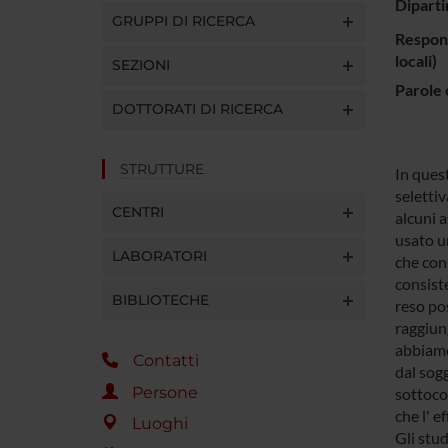
Diparti
GRUPPI DI RICERCA
Respons
locali)
SEZIONI
Parole 
DOTTORATI DI RICERCA
STRUTTURE
In ques
selettiv
CENTRI
alcuni a
usato un
LABORATORI
che cons
consiste
BIBLIOTECHE
reso pos
raggiun
abbiamo 
Contatti
dal sog
Persone
sottoco
che l' e
Luoghi
Gli stud