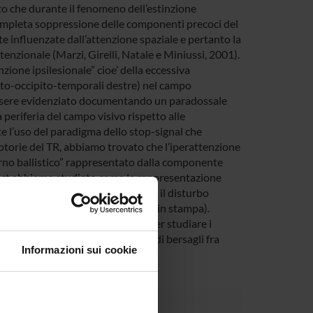
to che durante il fenomeno dell’estinzione
 completa soppressione delle componenti precoci del
e influenzate dall’attenzione spaziale e pertanto la
nzionale (Marzi, Girelli, Natale e Miniussi, 2001).
zione ipsilesionale” cioe’ della eccessiva
ieto-occipito-temporali destre) nel campo
essere evidenziato documentando un paradossale
 periferia del campo visivo rispetto alle
e l’uso del paradigma dello stop-signal che
torie del TR, abbiamo trovato che l’iperattenzione
orno ballistico” rappresentato dalla componente
glect abbiamo studiato come la rappresentazione
Questi studi hanno dimostrato che il disturbo
 che quella endogena (Marzi et al, in stampa).
o un paradigma di ricerca visiva per studiare i
icienza del meccanismo di ricerca di bersagli fra
Informazioni sui cookie