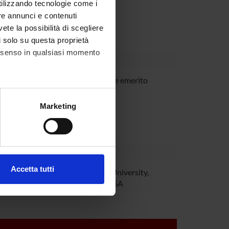
utilizzando tecnologie come i
Dipartimento
re annunci e contenuti
vete la possibilità di scegliere
li solo su questa proprietà
consenso in qualsiasi momento
berto Marzi
Professore emerito
alche metro,
Marketing
e specifiche (impronte
ezione dettagli
. Puoi
Accetta tutti
ra Fanini
Harvard University,
l media e per analizzare il
Boston USA
ostri partner che si occupano
azioni che hai fornito loro o