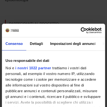
PARTECIPANTI AL PROGETTO
Francesco Amaddeo
Professore ordinario
Consenso
Dettagli
Impostazioni degli annunci
In
Corrado Barbui
Professore ordinario
Laura Grigoletti
Uso responsabile dei dati
Noi e
i nostri 1022 partner
trattiamo i vostri dati
Alberto Rossi
personali, ad esempio il vostro numero IP, utilizzando
Michele Tansella
tecnologie come i cookie per memorizzare e accedere
alle informazioni sul vostro dispositivo al fine di
pubblicare annunci e contenuti personalizzati, misurare
gli annunci e i contenuti, ricercare il pubblico e sviluppare
SEZIONI
i servizi. Avete la possibilità di scegliere chi utilizza i
Psichiatria