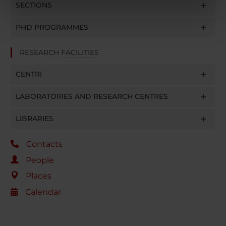
SECTIONS
nostri partner che si occupano di analisi dei dati web,
pubblicità e social media, i quali potrebbero combinarle
PHD PROGRAMMES
con altre informazioni che hai fornito loro o che hanno
raccolto dal tuo utilizzo dei loro servizi.
RESEARCH FACILITIES
CENTRI
LABORATORIES AND RESEARCH CENTRES
LIBRARIES
Contacts
People
Places
Calendar