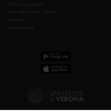
Technical support
Back office Area - dbErw
MyUnivr
Privacy policy