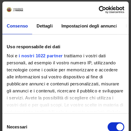
PROJECT PARTICIPANTS
Francesca Belpinati
Consenso
Dettagli
Impostazioni degli annunci
In
Technical-administrative staff
Cristina Bombieri
Uso responsabile dei dati
Associate Professor
Noi e
i nostri 1022 partner
trattiamo i vostri dati
Giovanni Malerba
personali, ad esempio il vostro numero IP, utilizzando
Full Professor
tecnologie come i cookie per memorizzare e accedere
Cristina Patuzzo
alle informazioni sul vostro dispositivo al fine di
Technical-administrative staff
pubblicare annunci e contenuti personalizzati, misurare
gli annunci e i contenuti, ricercare il pubblico e sviluppare
Pierfranco Pignatti
i servizi. Avete la possibilità di scegliere chi utilizza i
vostri dati e per quali scopi. Le vostre scelte in materia di
privacy sono applicabili solo su questa proprietà digitale
COLLABORATORI ESTERNI
in cui avete effettuato le vostre scelte. È possibile
Selezione
modificare o revocare il proprio consenso in qualsiasi
Necessari
del
Giuseppe Novelli