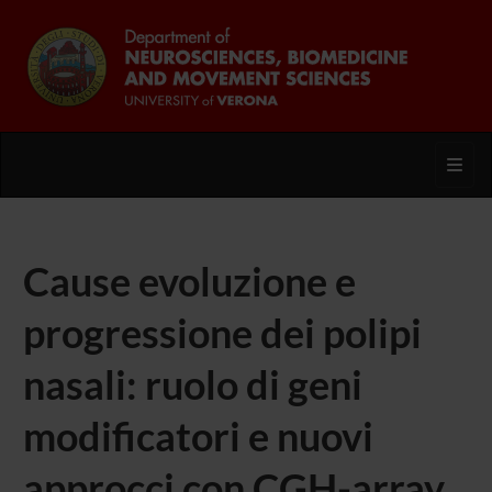
Toggl
Cause evoluzione e
progressione dei polipi
nasali: ruolo di geni
modificatori e nuovi
approcci con CGH-array