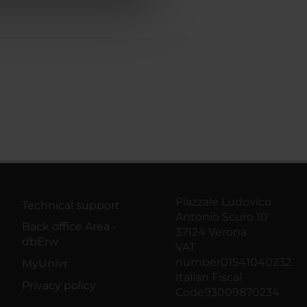
azioni che hai fornito loro o
Piazzale Ludovico
Technical support
Antonio Scuro 10
Back office Area -
37124 Verona
dbErw
VAT
number01541040232
MyUnivr
Italian Fiscal
Privacy policy
Code93009870234