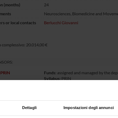
on (months)
24
ments
Neurosciences, Biomedicine and Moveme
s or local contacts
Berlucchi Giovanni
 complessivo: 20.014,00 €
NSORS:
 PRIN
Funds:
assigned and managed by the de
Syllabus:
PRIN
Funds:
assigned and managed by the de
Funds:
assigned and managed by the de
Dettagli
Impostazioni degli annunci