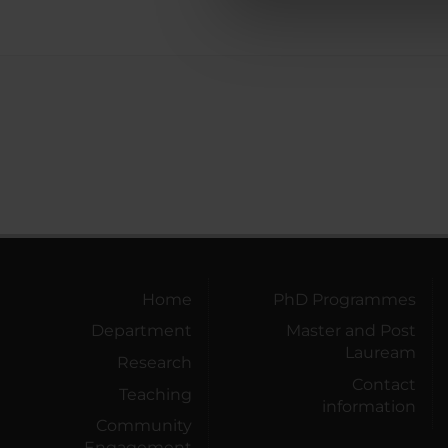
di analisi dei dati web, pubbl
che hanno raccolto dal tuo uti
Home
PhD Programmes
Department
Master and Post
Lauream
Research
Contact
Teaching
information
Community
Engagement