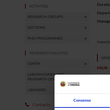
Durati
ACTIVITIES
Depart
RESEARCH GROUPS
Manager
SECTIONS
PHD PROGRAMMES
Importo
RESEARCH FACILITIES
SPO
CENTRI
MIUR -
LABORATORIES AND
RESEARCH CENTRES
LIBRARIES
Consenso
Contacts