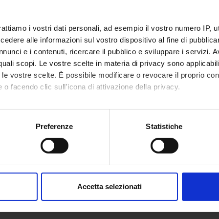
ECT PARTICIPANTS
rattiamo i vostri dati personali, ad esempio il vostro numero IP, 
i Berlucchi
Emeritus Professor
Leonardo
dere alle informazioni sul vostro dispositivo al fine di pubblica
nunci e i contenuti, ricercare il pubblico e sviluppare i servizi. A
r quali scopi. Le vostre scelte in materia di privacy sono applicabi
to le vostre scelte. È possibile modificare o revocare il proprio 
ABORATORI ESTERNI
 o facendo clic sull'icona di attivazione della privacy.
re Maria Aglioti
Universita' di Roma "La
Tullio M
Sapienza" Dip. Psicologia
mo anche:
Professore associato
oni sulla tua posizione geografica, con un'approssimazione di qu
Preferenze
Statistiche
spositivo, scansionandolo attivamente alla ricerca di caratteristich
 Maioli
Università di Brescia
aborati i tuoi dati personali e imposta le tue preferenze nella
s
consenso in qualsiasi momento dalla Dichiarazione sui cookie.
ONS
Accetta selezionati
nalizzare contenuti ed annunci, per fornire funzionalità dei socia
logy and Psychology Section
inoltre informazioni sul modo in cui utilizzi il nostro sito con i n