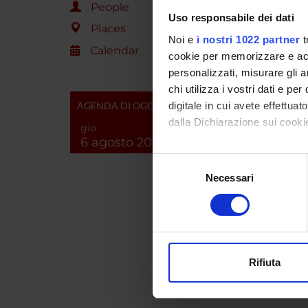
People
Uso responsabile dei dati
PROJ
Places
Noi e
i nostri 1022 partner
t
Giovann
Calendar
cookie per memorizzare e acce
personalizzati, misurare gli an
chi utilizza i vostri dati e pe
AGENDA DI OGGI
digitale in cui avete effettua
COLL
dalla Dichiarazione sui cookie
gio
Salvato
6 agosto 2026
Con il tuo consenso, vorrem
Selezione
raccogliere informazi
Necessari
del
Identificare il tuo di
consenso
Claudio
digitali).
Approfondisci come vengono el
modificare o ritirare il tuo 
SECTI
Rifiuta
Utilizziamo i cookie per perso
Physio
nostro traffico. Condividiamo 