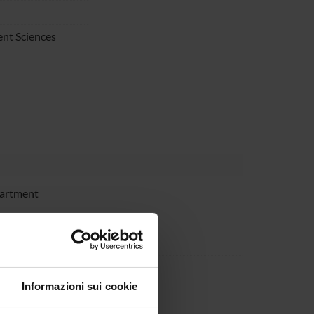
nt Sciences
partment
partment
partment
Informazioni sui cookie