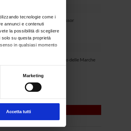
utilizzando tecnologie come i
 Chelazzi
Full Professor
re annunci e contenuti
vete la possibilità di scegliere
li solo su questa proprietà
consenso in qualsiasi momento
anzoni
Politecnico delle Marche
alche metro,
Marketing
e specifiche (impronte
ezione dettagli
. Puoi
Accetta tutti
l media e per analizzare il
ostri partner che si occupano