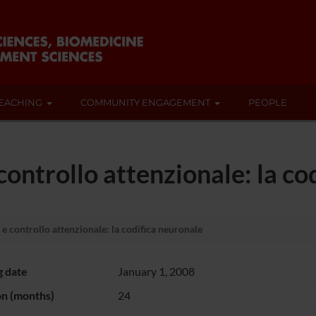
EACHING
COMMUNITY ENGAGEMENT
PEOPLE
controllo attenzionale: la co
 e controllo attenzionale: la codifica neuronale
g date
January 1, 2008
on (months)
24