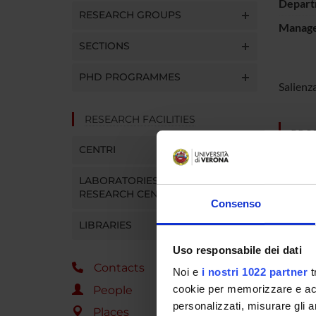
Depart
RESEARCH GROUPS
Manager
SECTIONS
PHD PROGRAMMES
Salienza
RESEARCH FACILITIES
PROJ
CENTRI
Leonar
LABORATORIES AND
RESEARCH CENTRES
Consenso
SECTI
LIBRARIES
Physio
Uso responsabile dei dati
Contacts
Noi e
i nostri 1022 partner
t
cookie per memorizzare e acce
People
personalizzati, misurare gli an
Places