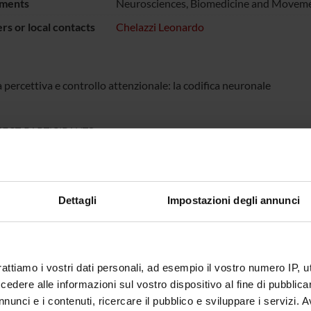
ments
Neurosciences, Biomedicine and Moveme
s or local contacts
Chelazzi Leonardo
 percettiva e controllo attenzionale: la codifica neuronale
ECT PARTICIPANTS
do Chelazzi
Full Professor
Dettagli
Impostazioni degli annunci
ONS
logy and Psychology Section
rattiamo i vostri dati personali, ad esempio il vostro numero IP, 
dere alle informazioni sul vostro dispositivo al fine di pubblica
nunci e i contenuti, ricercare il pubblico e sviluppare i servizi. A