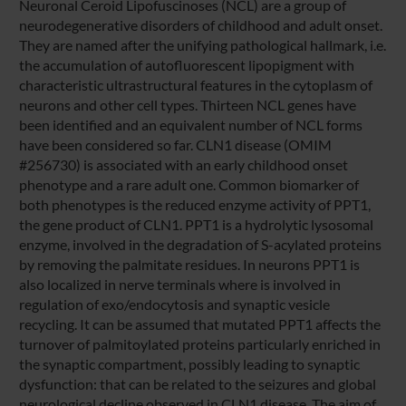
Neuronal Ceroid Lipofuscinoses (NCL) are a group of
neurodegenerative disorders of childhood and adult onset.
They are named after the unifying pathological hallmark, i.e.
the accumulation of autofluorescent lipopigment with
characteristic ultrastructural features in the cytoplasm of
neurons and other cell types. Thirteen NCL genes have
been identified and an equivalent number of NCL forms
have been considered so far. CLN1 disease (OMIM
#256730) is associated with an early childhood onset
phenotype and a rare adult one. Common biomarker of
both phenotypes is the reduced enzyme activity of PPT1,
the gene product of CLN1. PPT1 is a hydrolytic lysosomal
enzyme, involved in the degradation of S-acylated proteins
by removing the palmitate residues. In neurons PPT1 is
also localized in nerve terminals where is involved in
regulation of exo/endocytosis and synaptic vesicle
recycling. It can be assumed that mutated PPT1 affects the
turnover of palmitoylated proteins particularly enriched in
the synaptic compartment, possibly leading to synaptic
dysfunction: that can be related to the seizures and global
neurological decline observed in CLN1 disease. The aim of