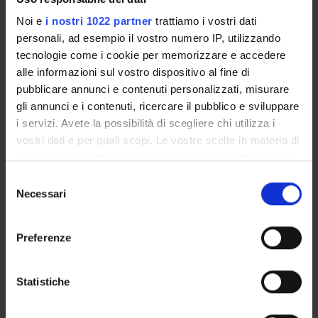
IRCCS Fondazione Stella Maris
Funds:
assigned and managed by the department
Noi e
i nostri 1022 partner
trattiamo i vostri dati
Syllabus:
JOINT PROJECTS
personali, ad esempio il vostro numero IP, utilizzando
tecnologie come i cookie per memorizzare e accedere
alle informazioni sul vostro dispositivo al fine di
pubblicare annunci e contenuti personalizzati, misurare
PROJECT PARTICIPANTS
gli annunci e i contenuti, ricercare il pubblico e sviluppare
i servizi. Avete la possibilità di scegliere chi utilizza i
Simona Mutascio
vostri dati e per quali scopi. Le vostre scelte in materia di
Francesca Parolini
privacy sono applicabili solo su questa proprietà digitale
Francesco Pezzini
in cui avete effettuato le vostre scelte. È possibile
Selezione
Technical-administrative staff
modificare o revocare il proprio consenso in qualsiasi
Necessari
del
momento dalla Dichiarazione sui cookie o facendo clic
consenso
Alessandro Simonati
sull'icona di attivazione della privacy.
Research Assistants
Preferenze
Donato Zipeto
Con il tuo consenso, vorremmo anche:
Full Professor
raccogliere informazioni sulla tua posizione
Statistiche
geografica, con un'approssimazione di qualche
metro,