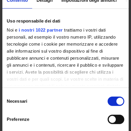
Consenso
Dettagli
Impostazioni degli annunci
In
TITOLO
Human wild-type alanine:glyoxylate aminotransferase and its 
Uso responsabile dei dati
Pyridoxal 5’-Phosphate Enzymes as Targets for Therapeutic 
Noi e
i nostri 1022 partner
trattiamo i vostri dati
personali, ad esempio il vostro numero IP, utilizzando
Dimerization and folding processes of Treponema denticola cy
tecnologie come i cookie per memorizzare e accedere
alle informazioni sul vostro dispositivo al fine di
Dimerization and Folding Processes of Treponema denticola C
pubblicare annunci e contenuti personalizzati, misurare
Holo- and apo-cystalysin from Treponema denticola: two dif
gli annunci e i contenuti, ricercare il pubblico e sviluppare
i servizi. Avete la possibilità di scegliere chi utilizza i
Holo-and apocystalysin from Treponema denticola: two diffe
vostri dati e per quali scopi. Le vostre scelte in materia di
privacy sono applicabili solo su questa proprietà digitale
in cui avete effettuato le vostre scelte. È possibile
Selezione
modificare o revocare il proprio consenso in qualsiasi
Necessari
del
ATTIVITÀ
momento dalla Dichiarazione sui cookie o facendo clic
consenso
sull'icona di attivazione della privacy.
GRUPPI DI RICERCA
Preferenze
Con il tuo consenso, vorremmo anche: