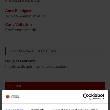
Professore associato
Anna Russignan
Tecnico-Amministrativo
Carla Voltattorni
Professore emerito
COLLABORATORI ESTERNI
Douglas Laurents
Instituto de quimica-fisica rocasolano
SEZIONI
Chimica Biologica
PUBBLICAZIONI