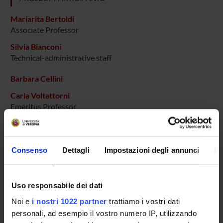
Mariarita Bertoldi
Associate Professor
Silvia Bianconi
Technical-administrative staff
Barbara Cellini
Carla Voltattorni
Emeritus Professor
SECTIONS
Consenso
Dettagli
Impostazioni degli annunci
In
Biological Chemistry Section
Uso responsabile dei dati
PUBLICATIONS
Noi e
i nostri 1022 partner
trattiamo i vostri dati
TITLE
personali, ad esempio il vostro numero IP, utilizzando