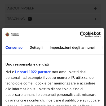
ABOUT MYSELF
TEACHING
1
RESEARCH
PUBLICATIONS
Consenso
Dettagli
Impostazioni degli annunci
In
ASSIGNMENTS
Uso responsabile dei dati
Noi e
i nostri 1022 partner
trattiamo i vostri dati
ORGANISATION
personali, ad esempio il vostro numero IP, utilizzando
tecnologie come i cookie per memorizzare e accedere
GOVERNANCE
alle informazioni sul vostro dispositivo al fine di
pubblicare annunci e contenuti personalizzati, misurare
COMMITTEES
gli annunci e i contenuti, ricercare il pubblico e sviluppare
i servizi. Avete la possibilità di scegliere chi utilizza i