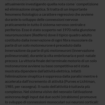
attualmente investigando quella nota come `competizione
ed eliminazione sinaptica. Si tratta di un importante
fenomeno fisiologico a carattere regressivo che avviene
durante lo sviluppo delle connessioni nervose
praticamente in tutto il sistema nervoso centrale e
periferico. Esso è stato scoperto nel 1970 nella giunzione
neuromuscolare (Redfern) dove il tipico quadro adulto
costituito dalla innervazione di ogni fibra muscolare da
parte di un solo motoneurone è preceduto dalla
innervazione da parte di più motoneuroni (innervazione
polineuronale), durante la vita embrionaria e post-natale
precoce. La vittoria finale del terminale motorio di un solo
motoneurone avviene su base competitiva ed è stata
mostrata dipendere dall’attività elettrica. Infatti
l’eliminazione sinaptica è soppressa dalla paralisi mentre è
accelerata dall’incremento di attività (Purves e Lichtman,
1985, per rassegna). Il ruolo dell’attività è tuttavia più
complesso. Nel sistema visivo del neonato l’attivazione
asincrona degli input dai due occhi (strabismo) promuove
lo sviluppo di connessioni monoculari sui neuroni corticali: