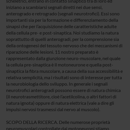
scheletrici, entrano in contatto sinaptico tra di loro ed
iniziano a scambiarsi segnali diretti nei due sensi,
anterogrado e retrogrado (segnali neurotrofici). Essi sono
importanti sia per la formazione e differenziamento della
sinapsi che per l’acquisizione delle caratteristiche adulte
della cellula pre- e post-sinaptica. Noi studiamo la natura
soprattutto di quelli anterogradi, per la comprensione sia
della ontogenesi del tessuto nervoso che dei meccanismi di
riparazione delle lesioni. 11 nostro preparato è
rappresentato dalla giunzione neuro-muscolare, nel quale
la cellula pre-sinaptica è il motoneurone e quella post-
sinaptica la fibra muscolare, a causa della sua accessibilità e
relativa semplicità, ma i risultati sono di interesse per tutta
la neurobiologia dello sviluppo. In generale i segnali
neurotrofici anterogradi possono essere di natura chimica
(il neurotrasmettitore, cioè l’acetilcolina, o altri fattori di
natura ignota) oppure di natura elettrica (vale a dire gli
impulsi nervosi trasmessi dal nervo al muscolo).
SCOPO DELLA RICERCA. Delle numerose proprietà
neuromuscolari controllate dai motoneuroni stiamo