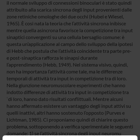
il normale sviluppo di connessioni binoculari è stato quindi
attribuito alla scarica sincrona degli input provenienti dalle
zone retiniche omologhe dei due occhi (Hubel e Wiesel,
1965). È cosi nata la teoria che l’attività sincrona inibisce
mentre quella asincrona favorisce la competizione tra input
sinaptici convergenti su una cellula bersaglio comune: è
questa un’applicazione al campo dello sviluppo della ipotesi
di Hebb che postula che l’attività coincidente tra parte pre-
e post-sinaptica rafforza le sinapsi durante
l’apprendimento (Hebb, 1949). Nel sistema visivo, quindi,
non ha importanza l’attività come tale, ma le differenze
temporali di attività tra input in competizione tra di loro.
Nella giunzione neuromuscolare esperimenti che hanno
indotto differenze di attività tra input in competizione tra
`di loro, hanno dato risultati conflittuali. Mentre alcuni
hanno affermato esistere un vantaggio degli input attivi su
quelli inattivi, altri hanno sostenuto l’opposto (Purves e
Lichtman, 1985). Ci proponiamo quindi di chiarire questo
problema, sottoponendo a verifica sperimentale le seguenti
domande: 1) se l’attività sincrona degli input neuromu