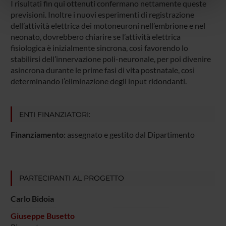
nostri partner che si occupano di analisi dei dati web,
I risultati fin qui ottenuti confermano nettamente queste
pubblicità e social media, i quali potrebbero combinarle
previsioni. Inoltre i nuovi esperimenti di registrazione
dell’attività elettrica dei motoneuroni nell’embrione e nel
con altre informazioni che hai fornito loro o che hanno
neonato, dovrebbero chiarire se l’attività elettrica
raccolto dal tuo utilizzo dei loro servizi.
fisiologica è inizialmente sincrona, così favorendo lo
stabilirsi dell’innervazione poli-neuronale, per poi divenire
asincrona durante le prime fasi di vita postnatale, così
determinando l’eliminazione degli input ridondanti.
ENTI FINANZIATORI:
Finanziamento:
assegnato e gestito dal Dipartimento
PARTECIPANTI AL PROGETTO
Carlo Bidoia
Giuseppe Busetto