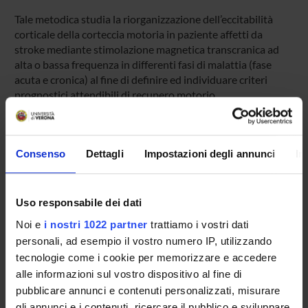
Tale metodica studia la riorganizzazione dell’eccitabilità
corticale della corteccia motoria in paziente affetti da
stroke mediante stimolazione magnetica transcranica ad
alta o bassa frequenza in differenti fasi di malattia (fase
acuta e cronica) al fine di definire ed individuare criteri
prognostici attendibili di recupero motorio
PROJECT PARTICIPANTS
Consenso
Dettagli
Impostazioni degli annunci
In
Mirko Avesani
Antonio Fiaschi
Uso responsabile dei dati
Emanuela Formaggio
Noi e
i nostri 1022 partner
trattiamo i vostri dati
personali, ad esempio il vostro numero IP, utilizzando
Paolo Manganotti
tecnologie come i cookie per memorizzare e accedere
Silvia Francesca Storti
alle informazioni sul vostro dispositivo al fine di
Associate Professor
pubblicare annunci e contenuti personalizzati, misurare
gli annunci e i contenuti, ricercare il pubblico e sviluppare