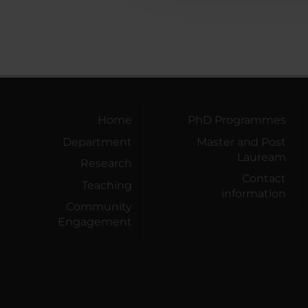
Home
PhD Programmes
Department
Master and Post
Lauream
Research
Contact
Teaching
information
Community
Engagement