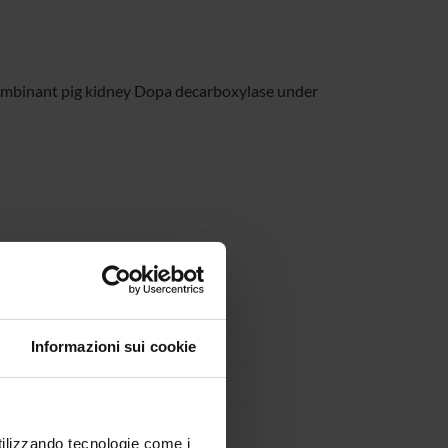
ecombinant pig kidney Dopa decarboxylase under
Informazioni sui cookie
utilizzando tecnologie come i