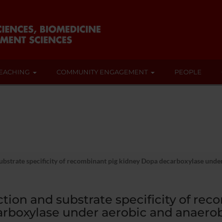
EACHING
COMMUNITY ENGAGEMENT
PEOPLE
ubstrate specificity of recombinant pig kidney Dopa decarboxylase under
tion and substrate specificity of re
rboxylase under aerobic and anaerob