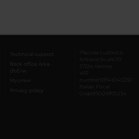
Piazzale Ludovico
Technical support
Antonio Scuro 10
Back office Area -
37124 Verona
dbErw
VAT
number01541040232
MyUnivr
Italian Fiscal
Privacy policy
Code93009870234