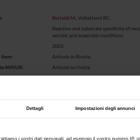
s:
Bertoldi M.
, Voltattorni BC.
Reaction and substrate specificity of r
aerobic and anaerobic conditions.
2003
 item:
Articolo in Rivista
gia ANVUR:
Articolo su rivista
ge:
Inglese
e:
Sì
 journal:
Biochimica Biophysica Acta
Dettagli
Impostazioni degli annunci
 journal:
0006-3002
Elsevier Science
escription of
vedi abstact in inglese
s:
rattiamo i vostri dati personali, ad esempio il vostro numero IP, 