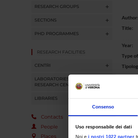
RESEARCH GROUPS
Author
SECTIONS
Title:
PHD PROGRAMMES
Year:
RESEARCH FACILITIES
Type of
CENTRI
Tipolo
Langua
LABORATORIES AND
RESEARCH CENTRES
Refere
Name of
LIBRARIES
Consenso
ISSN of
Contacts
:
People
Uso responsabile dei dati
Short d
content
Places
Noi e
i nostri 1022 partner
t