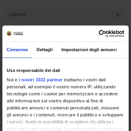
LEZIONI
LEZIONI
Nessuna lezione
Consenso
Dettagli
Impostazioni degli annunci
In
ESAMI
Uso responsabile dei dati
Noi e
i nostri 1022 partner
trattiamo i vostri dati
RICEVIMENTI
personali, ad esempio il vostro numero IP, utilizzando
ALTRI EVENTI
tecnologie come i cookie per memorizzare e accedere
alle informazioni sul vostro dispositivo al fine di
pubblicare annunci e contenuti personalizzati, misurare
gli annunci e i contenuti, ricercare il pubblico e sviluppare
i servizi. Avete la possibilità di scegliere chi utilizza i
Contatti
vostri dati e per quali scopi. Le vostre scelte in materia di