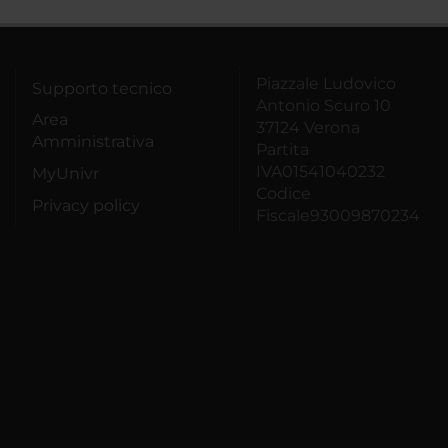
Piazzale Ludovico
Supporto tecnico
Antonio Scuro 10
Area
37124 Verona
Amministrativa
Partita
IVA01541040232
MyUnivr
Codice
Privacy policy
Fiscale93009870234