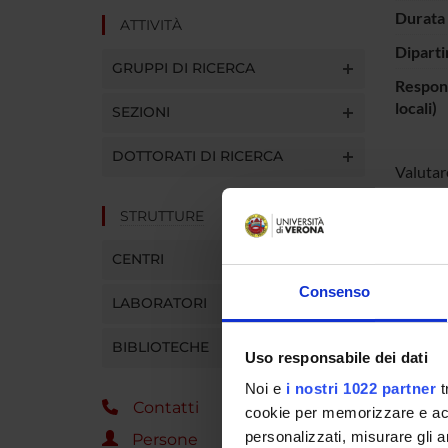
Durata 
ATTIVITÀ
Diparti
GRUPPI DI RICERCA
Respons
locali)
SEZIONI
DOTTORATI DI RICERCA
Valutare
tecnich
Campio
STRUTTURE
20 Speci
CENTRI
Verona 
Interve
Consenso
LABORATORI
Corso di
BIBLIOTECHE
Uso responsabile dei dati
PART
Noi e
i nostri 1022 partner
t
Contatti
Lidia D
cookie per memorizzare e acce
personalizzati, misurare gli an
Persone