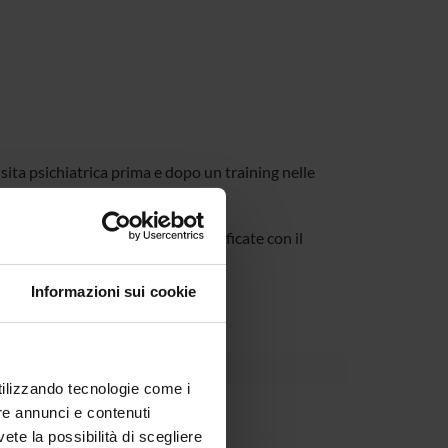
isita psichiatrica prima e dopo un training nelle
 videoregistrate, trascritte e codificate con il
Informazioni sui cookie
ideo feedback
utilizzando tecnologie come i
accaloni
re annunci e contenuti
vete la possibilità di scegliere