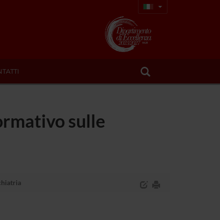
TATTI
formativo sulle
chiatria