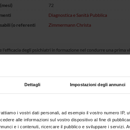
(mesi)
72
menti
Diagnostica e Sanità Pubblica
abili (o referenti
Zimmermann Christa
 l'efficacia degli psichiatri in formazione nel condurre una prima v
e comunicative centrate sul paziente.
ne:
alizzandi in Psichiatria per un totale di 160 interviste psichiatriche
Psychiatric Interview Classification System (VR-PICS)
nto formativo
Dettagli
Impostazioni degli annunci
 16 ore, che comprende esercizi pratici, role play, simulazioni e v
ECIPANTI AL PROGETTO
rattiamo i vostri dati personali, ad esempio il vostro numero IP, 
el Piccolo
Professore ordinario
Monica P
dere alle informazioni sul vostro dispositivo al fine di pubblica
nunci e i contenuti, ricercare il pubblico e sviluppare i servizi. A