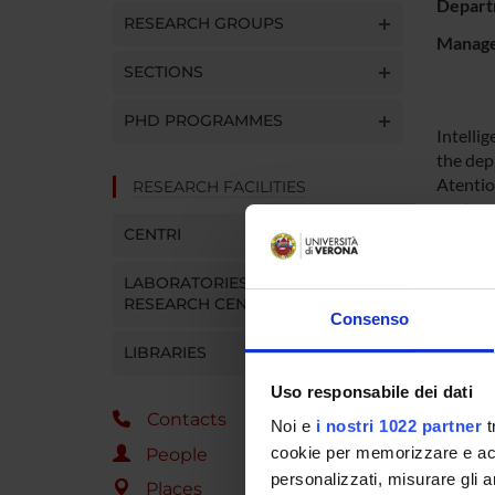
Depart
RESEARCH GROUPS
Manager
SECTIONS
PHD PROGRAMMES
Intelli
the dep
Atentio
RESEARCH FACILITIES
center o
informa
CENTRI
on the 
shown t
LABORATORIES AND
RESEARCH CENTRES
past wh
Consenso
this fel
LIBRARIES
associa
Studies
Uso responsabile dei dati
the mec
Contacts
current
Noi e
i nostri 1022 partner
t
and cha
cookie per memorizzare e acce
People
process
personalizzati, misurare gli an
Places