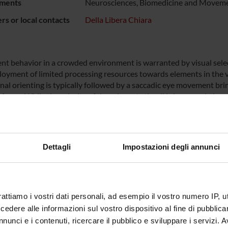
ments
Neurosciences, Biomedicine and Moveme
s or local contacts
Della Libera Chiara
gent behavior in a crowded environment is warranted by visual sele
loyment of limited processing resources towards elements in the vi
nal orienting is typically followed by a saccadic eye movement brin
f gaze. While the priority of the relevant stimuli is increased, the
tion is suppressed, preventing distraction. Atentional priority wa
basis of stimulus features, or top-down on the basis of behavioral
hat the atentional processing of visual stimuli can be also influen
en dealing with the objects. Independently of each other, we have 
Dettagli
Impostazioni degli annunci
d, showing that the selection of attentional and saccadic targets ca
tions with rewarding outcomes.
 in this domain have so far specifcally explored the adaptive featu
hanisms involved in the suppression of distracting information are
ly unknown. With the studies described in this proposal we will set
rattiamo i vostri dati personali, ad esempio il vostro numero IP, 
racterize whether and how learned contingencies of distractor su
dere alle informazioni sul vostro dispositivo al fine di pubblica
ing in the long term. To this aim we will employ experimental para
nunci e i contenuti, ricercare il pubblico e sviluppare i servizi. A