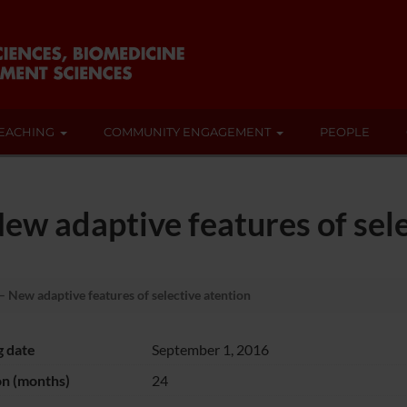
EACHING
COMMUNITY ENGAGEMENT
PEOPLE
New adaptive features of sel
– New adaptive features of selective atention
g date
September 1, 2016
on (months)
24