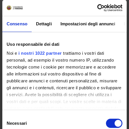
AREE DI RICERCA COINVOLTE DAL PROGETTO
Consenso
Dettagli
Impostazioni degli annunci
In
Psychiatry
Uso responsabile dei dati
SEZIONI
Noi e
i nostri 1022 partner
trattiamo i vostri dati
personali, ad esempio il vostro numero IP, utilizzando
Psichiatria
tecnologie come i cookie per memorizzare e accedere
alle informazioni sul vostro dispositivo al fine di
pubblicare annunci e contenuti personalizzati, misurare
gli annunci e i contenuti, ricercare il pubblico e sviluppare
i servizi. Avete la possibilità di scegliere chi utilizza i
ATTIVITÀ
vostri dati e per quali scopi. Le vostre scelte in materia di
GRUPPI DI RICERCA
privacy sono applicabili solo su questa proprietà digitale
in cui avete effettuato le vostre scelte. È possibile
Selezione
SEZIONI
modificare o revocare il proprio consenso in qualsiasi
Necessari
del