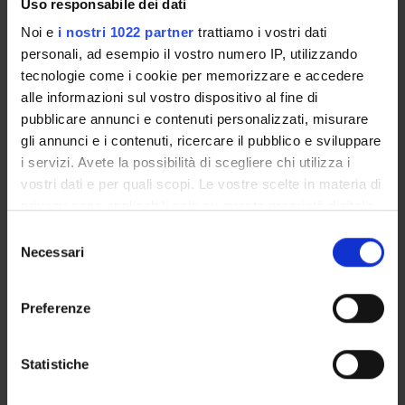
Uso responsabile dei dati
Paolo Manganotti
Noi e
i nostri 1022 partner
trattiamo i vostri dati
personali, ad esempio il vostro numero IP, utilizzando
Carlo Alberto Marzi
Professore emerito
tecnologie come i cookie per memorizzare e accedere
alle informazioni sul vostro dispositivo al fine di
Francesco Sala
pubblicare annunci e contenuti personalizzati, misurare
Professore ordinario
gli annunci e i contenuti, ricercare il pubblico e sviluppare
i servizi. Avete la possibilità di scegliere chi utilizza i
Barbara Santini
vostri dati e per quali scopi. Le vostre scelte in materia di
Andrea Talacchi
privacy sono applicabili solo su questa proprietà digitale
in cui avete effettuato le vostre scelte. È possibile
Selezione
modificare o revocare il proprio consenso in qualsiasi
Necessari
del
SEZIONI
momento dalla Dichiarazione sui cookie o facendo clic
consenso
sull'icona di attivazione della privacy.
Fisiologia e Psicologia
Neurochirurgia
Preferenze
Neurologia
Con il tuo consenso, vorremmo anche:
raccogliere informazioni sulla tua posizione
Statistiche
geografica, con un'approssimazione di qualche
metro,