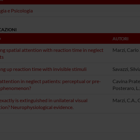
ogia e Psicologia
CAZIONI
O
AUTORI
g spatial attention with reaction time in neglect
Marzi, Carlo 
ts
ng up reaction time with invisible stimuli
Savazzi, Silv
ttention in neglect patients: perceptual or pre-
Cavina Pratesi
 phenomenon?
Posteraro, L.
xactly is extinguished in unilateral visual
Marzi, C.A., G
tion? Neurophysiological evidence.