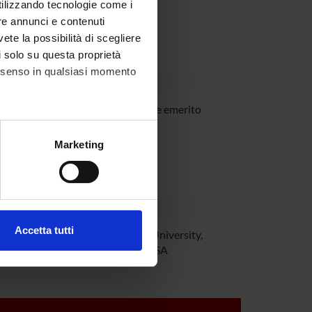
utilizzando tecnologie come i
Dipartimento
re annunci e contenuti
vete la possibilità di scegliere
li solo su questa proprietà
consenso in qualsiasi momento
berto Marzi
Professore emerito
alche metro,
Marketing
e specifiche (impronte
ezione dettagli
. Puoi
Accetta tutti
ra Fanini
Harvard University,
l media e per analizzare il
Boston USA
ostri partner che si occupano
azioni che hai fornito loro o