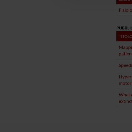
Fisiol
PUBBLI
TITOL
Mappin
patien
Speedi
Hypera
motor
What e
extinc