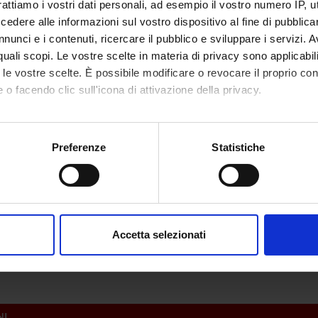
rattiamo i vostri dati personali, ad esempio il vostro numero IP, 
Consiglio Nazionale
Finanziamento:
assegnato e gestito dal 
dere alle informazioni sul vostro dispositivo al fine di pubblica
icerche
nunci e i contenuti, ricercare il pubblico e sviluppare i servizi. A
r quali scopi. Le vostre scelte in materia di privacy sono applicabi
to le vostre scelte. È possibile modificare o revocare il proprio 
ECIPANTI AL PROGETTO
 o facendo clic sull'icona di attivazione della privacy.
do Chelazzi
Professore ordinario
Carlo Al
mo anche:
 Girelli
Professore associato
oni sulla tua posizione geografica, con un'approssimazione di qu
Preferenze
Statistiche
spositivo, scansionandolo attivamente alla ricerca di caratteristich
aborati i tuoi dati personali e imposta le tue preferenze nella
s
ABORATORI ESTERNI
consenso in qualsiasi momento dalla Dichiarazione sui cookie.
Accetta selezionati
atale
Università di Lipsia
Alessand
nalizzare contenuti ed annunci, per fornire funzionalità dei socia
inoltre informazioni sul modo in cui utilizzi il nostro sito con i n
icità e social media, i quali potrebbero combinarle con altre inform
lizzo dei loro servizi.
NI