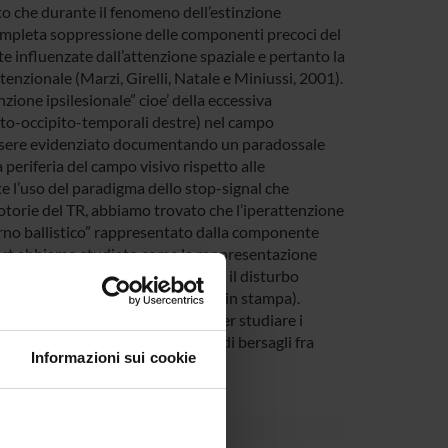
to che durante il fenomeno dell’estinzione
 completa soppressione delle componenti precoci del
e influenzate dall’attenzione spaziale e pertanto la
nzionale (Marzi, Girelli, Natale e Miniussi, 2001).
zione ipsilesionale” cioe’ della eccessiva
ieto-occipito-temporali destre) nel campo
essere evidenziato documentando un paradossale
 periferia del campo visivo rispetto alle
e l’uso del paradigma dello stop-signal che
torie del TR, abbiamo trovato che l’iperattenzione
orno ballistico” rappresentato dalla componente
glect abbiamo studiato come la rappresentazione
Questi studi hanno dimostrato che il disturbo
 che quella endogena (Marzi et al, in stampa).
o un paradigma di ricerca visiva per studiare i
icienza del meccanismo di ricerca di bersagli fra
Informazioni sui cookie