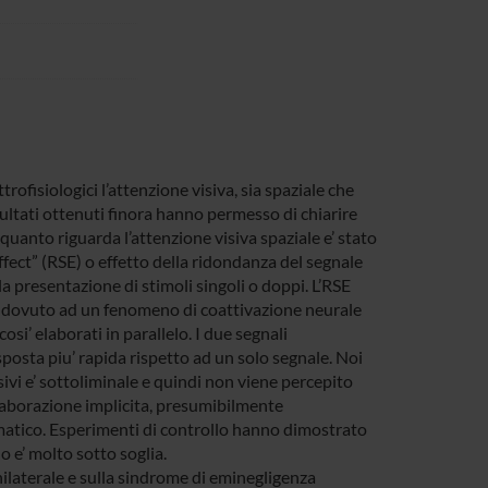
isiologici l’attenzione visiva, sia spaziale che
risultati ottenuti finora hanno permesso di chiarire
 quanto riguarda l’attenzione visiva spaziale e’ stato
fect” (RSE) o effetto della ridondanza del segnale
la presentazione di stimoli singoli o doppi. L’RSE
sia dovuto ad un fenomeno di coattivazione neurale
osi’ elaborati in parallelo. I due segnali
osta piu’ rapida rispetto ad un solo segnale. Noi
ivi e’ sottoliminale e quindi non viene percepito
elaborazione implicita, presumibilmente
omatico. Esperimenti di controllo hanno dimostrato
o e’ molto sotto soglia.
 unilaterale e sulla sindrome di eminegligenza