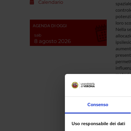
Calendario
spaziale
control
potenzi
loro sc
AGENDA DI OGGI
Nella se
sab
allocazi
8 agosto 2026
ipsiles
aumento 
present
permett
influen
motoria
dello sp
attenzio
Infine, 
meccanis
Consenso
distratt
Uso responsabile dei dati
ENTI