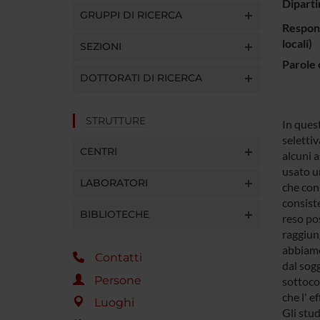
Diparti
GRUPPI DI RICERCA
Respons
locali)
SEZIONI
Parole 
DOTTORATI DI RICERCA
STRUTTURE
In ques
selettiv
CENTRI
alcuni a
usato un
LABORATORI
che cons
consiste
BIBLIOTECHE
reso pos
raggiun
abbiamo 
Contatti
dal sog
Persone
sottoco
che l' e
Luoghi
Gli stud