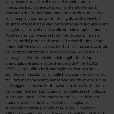
Nel presente progetto di ricerca si esamineranno le
interazioni fra visione e tatto confrontando i tempi di
reazione a due stimoli simultanei, uno tattile e uno visivo,
con i tempi di reazione a stimoli singoli, tattili o visivi. Il
risultato atteso in base alle conoscenze già disponibili è una
maggiore velocità di risposta allo stimolo doppio bimodale.
Poiché non si sa, invece, se lo stimolo doppio bimodale
(visivo-tattile) produca risposte più veloci di stimoli doppi
unimodali (visivo-visivo o tattile-tattile), una parte centrale
del progetto affronterà questo problema. Nel caso di un
vantaggio dello stimolo bimodale sugli stimoli doppi
unimodali, si esaminerà con il modello di Miller (1982,
1992) la possibilità che il vantaggio sia dovuto a una
semplice sommazione probabilistica o a una vera e propria
facilitazione nervosa intersensoriale. Inoltre, poiché alcuni
dati suggeriscono che le interazioni fra vista e tatto siano
particolarmente efficaci quando i siti delle due stimolazioni
sono sovrapposti nello spazio corporeo, o per lo meno
quando l’attenzione visiva è rivolta alla regione di
stimolazione tattile (Honoré et al., 1989; Tipper et al.,
1998), si esamineranno le risposta a stimoli bimodali, tattili