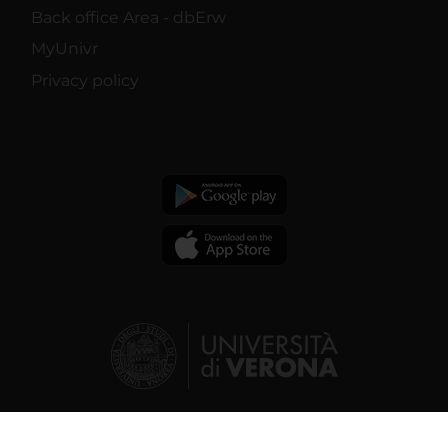
Back office Area - dbErw
MyUnivr
Privacy policy
© 2026 | Verona University