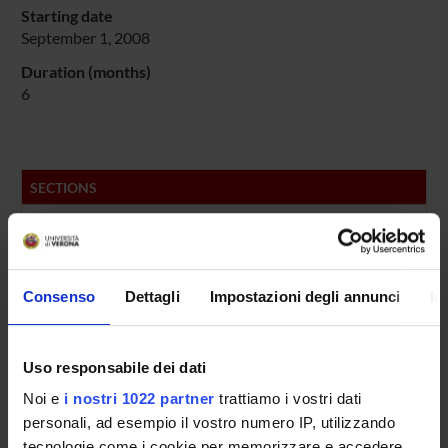
Starting date
September 1, 2008
Duration (months)
6
SECTIONS
Neurology Section
Consenso
Dettagli
Impostazioni degli annunci
In
ACTIVITIES
Uso responsabile dei dati
RESEARCH GROUPS
Noi e
i nostri 1022 partner
trattiamo i vostri dati
personali, ad esempio il vostro numero IP, utilizzando
SECTIONS
tecnologie come i cookie per memorizzare e accedere