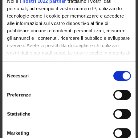
Noi e
i nostri 1022 partner
trattiamo i vostri dati
personali, ad esempio il vostro numero IP, utilizzando
GOVERNANCE
tecnologie come i cookie per memorizzare e accedere
COMMITTEES
alle informazioni sul vostro dispositivo al fine di
pubblicare annunci e contenuti personalizzati, misurare
DEPARTMENT ADMINISTRATION OFFICES
gli annunci e i contenuti, ricercare il pubblico e sviluppare
i servizi. Avete la possibilità di scegliere chi utilizza i
STUDENT ADMINISTRATION OFFICES
vostri dati e per quali scopi. Le vostre scelte in materia di
privacy sono applicabili solo su questa proprietà digitale
DEPARTMENT FACILITIES
in cui avete effettuato le vostre scelte. È possibile
Selezione
modificare o revocare il proprio consenso in qualsiasi
Necessari
del
LIBRARIES
momento dalla Dichiarazione sui cookie o facendo clic
consenso
sull'icona di attivazione della privacy.
CENTRI
Preferenze
Con il tuo consenso, vorremmo anche:
LABORATORIES AND RESEARCH CENTRES
raccogliere informazioni sulla tua posizione
Statistiche
geografica, con un'approssimazione di qualche
Contacts
metro,
People
Marketing
Identificare il tuo dispositivo, scansionandolo