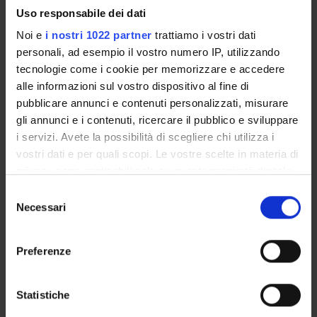
Uso responsabile dei dati
a livelli di popolazione l’andamento della malattia. Avremo
quindi bambini con diverse caratteristiche che potremo
Noi e
i nostri 1022 partner
trattiamo i vostri dati
monitorare nel tempo per seguire l’andamento della
personali, ad esempio il vostro numero IP, utilizzando
malattia di base.
tecnologie come i cookie per memorizzare e accedere
alle informazioni sul vostro dispositivo al fine di
pubblicare annunci e contenuti personalizzati, misurare
ENTI FINANZIATORI:
gli annunci e i contenuti, ricercare il pubblico e sviluppare
Finanziamento:
assegnato e gestito dal Dipartimento
i servizi. Avete la possibilità di scegliere chi utilizza i
vostri dati e per quali scopi. Le vostre scelte in materia di
privacy sono applicabili solo su questa proprietà digitale
in cui avete effettuato le vostre scelte. È possibile
Selezione
PARTECIPANTI AL PROGETTO
modificare o revocare il proprio consenso in qualsiasi
Necessari
del
momento dalla Dichiarazione sui cookie o facendo clic
Attilio Boner
consenso
sull'icona di attivazione della privacy.
Preferenze
Michela Ress
Con il tuo consenso, vorremmo anche:
raccogliere informazioni sulla tua posizione
Statistiche
geografica, con un'approssimazione di qualche