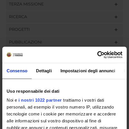
TERZA MISSIONE
RICERCA
PROGETTI
PUBBLICAZIONI
INCARICHI
Consenso
Dettagli
Impostazioni degli annunci
In
ORGANIZZAZIONE
Uso responsabile dei dati
GOVERNANCE
Noi e
i nostri 1022 partner
trattiamo i vostri dati
personali, ad esempio il vostro numero IP, utilizzando
COMMISSIONI
tecnologie come i cookie per memorizzare e accedere
alle informazioni sul vostro dispositivo al fine di
UFFICI E STRUTTURE DI SERVIZIO
pubblicare annunci e contenuti personalizzati, misurare