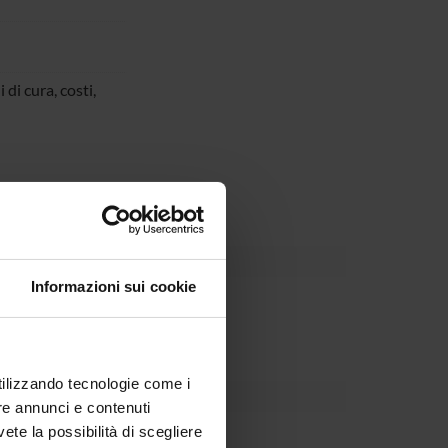
 di cura, costi,
Informazioni sui cookie
Dipartimento
utilizzando tecnologie come i
re annunci e contenuti
vete la possibilità di scegliere
Lasalvia