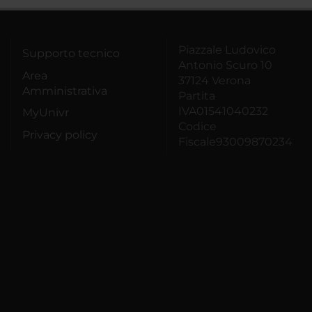
Piazzale Ludovico
Supporto tecnico
Antonio Scuro 10
Area
37124 Verona
Amministrativa
Partita
IVA01541040232
MyUnivr
Codice
Privacy policy
Fiscale93009870234