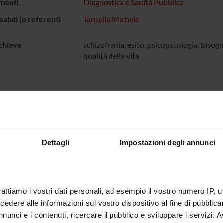
menti
Diagnostica e Sanità Pubblica
abili (o referenti
Tansella Michele
chiave
schizofrenia, esito, psicopatologia, bisogni
qualità della vita
o Epsilon per la Schizofrenia
 FINANZIATORI:
Dettagli
Impostazioni degli annunci
sione Europea
Finanziamento:
assegnato e gestito dal 
rattiamo i vostri dati personali, ad esempio il vostro numero IP, 
ECIPANTI AL PROGETTO
dere alle informazioni sul vostro dispositivo al fine di pubblica
nunci e i contenuti, ricercare il pubblico e sviluppare i servizi. A
sco Amaddeo
Professore ordinario
Antonio 