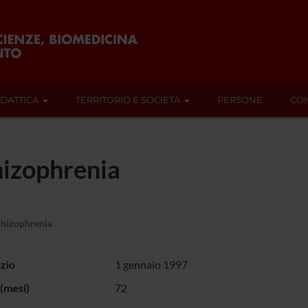
IDATTICA
TERRITORIO E SOCIETÀ
PERSONE
CON
hizophrenia
hizophrenia
izio
1 gennaio 1997
(mesi)
72