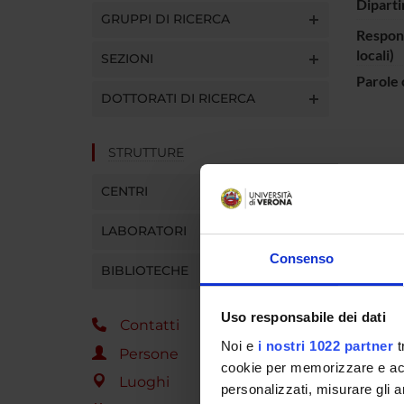
Diparti
GRUPPI DI RICERCA
Respons
locali)
SEZIONI
Parole 
DOTTORATI DI RICERCA
STRUTTURE
Lo studi
CENTRI
LABORATORI
ENTI
Consenso
BIBLIOTECHE
Commis
Uso responsabile dei dati
Contatti
Noi e
i nostri 1022 partner
t
Persone
PART
cookie per memorizzare e acce
Luoghi
personalizzati, misurare gli an
France