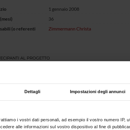
izio
1 gennaio 2008
(mesi)
36
abili (o referenti
Zimmermann Christa
ECIPANTI AL PROGETTO
a Zimmermann
Incaricato alla ricerca
Dettagli
Impostazioni degli annunci
DI RICERCA COINVOLTE DAL PROGETTO
atry
rattiamo i vostri dati personali, ad esempio il vostro numero IP, 
dere alle informazioni sul vostro dispositivo al fine di pubblica