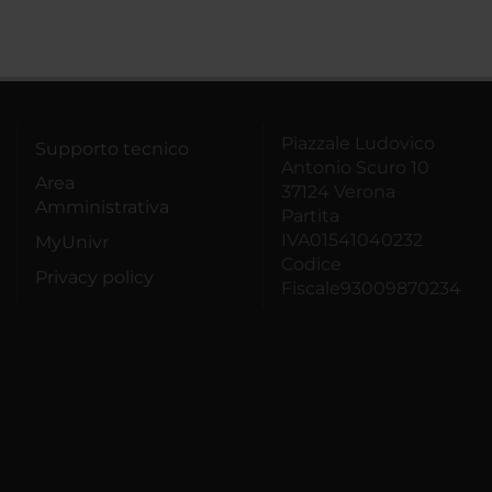
Piazzale Ludovico
Supporto tecnico
Antonio Scuro 10
Area
37124 Verona
Amministrativa
Partita
IVA01541040232
MyUnivr
Codice
Privacy policy
Fiscale93009870234