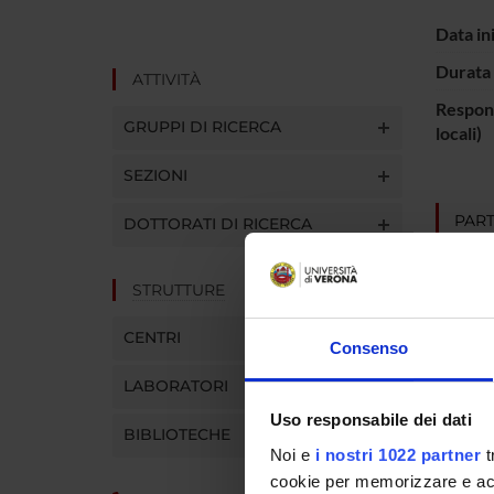
Data in
Durata 
ATTIVITÀ
Respons
GRUPPI DI RICERCA
locali)
SEZIONI
PART
DOTTORATI DI RICERCA
Christ
STRUTTURE
CENTRI
Consenso
AREE 
LABORATORI
Psychi
Uso responsabile dei dati
BIBLIOTECHE
Noi e
i nostri 1022 partner
t
cookie per memorizzare e acce