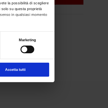
vete la possibilità di scegliere
li solo su questa proprietà
consenso in qualsiasi momento
alche metro,
Marketing
e specifiche (impronte
ezione dettagli
. Puoi
Accetta tutti
l media e per analizzare il
ostri partner che si occupano
azioni che hai fornito loro o