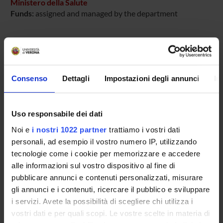
Ministero della Salute
Funds:
assigned and managed by the department
PROJECT PARTICIPANTS
Mirella Ruggeri
Consenso
Dettagli
Impostazioni degli annunci
In
Uso responsabile dei dati
RESEARCH AREAS INVOLVED IN THE PROJECT
Noi e
i nostri 1022 partner
trattiamo i vostri dati
Psychiatry
personali, ad esempio il vostro numero IP, utilizzando
tecnologie come i cookie per memorizzare e accedere
alle informazioni sul vostro dispositivo al fine di
SECTIONS
pubblicare annunci e contenuti personalizzati, misurare
gli annunci e i contenuti, ricercare il pubblico e sviluppare
Section of Psychiatry and Clinical Psychology
i servizi. Avete la possibilità di scegliere chi utilizza i
vostri dati e per quali scopi. Le vostre scelte in materia di