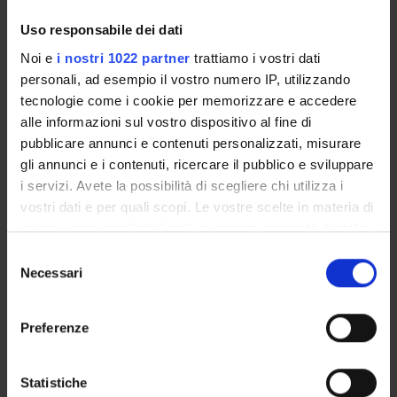
Uso responsabile dei dati
SPONSORS:
Noi e
i nostri 1022 partner
trattiamo i vostri dati
Funds:
assigned and managed by the department
personali, ad esempio il vostro numero IP, utilizzando
tecnologie come i cookie per memorizzare e accedere
alle informazioni sul vostro dispositivo al fine di
pubblicare annunci e contenuti personalizzati, misurare
PROJECT PARTICIPANTS
gli annunci e i contenuti, ricercare il pubblico e sviluppare
i servizi. Avete la possibilità di scegliere chi utilizza i
Andrea Cipriani
vostri dati e per quali scopi. Le vostre scelte in materia di
privacy sono applicabili solo su questa proprietà digitale
in cui avete effettuato le vostre scelte. È possibile
Selezione
RESEARCH AREAS INVOLVED IN THE PROJECT
modificare o revocare il proprio consenso in qualsiasi
Necessari
del
Psychiatry
momento dalla Dichiarazione sui cookie o facendo clic
consenso
sull'icona di attivazione della privacy.
Preferenze
Con il tuo consenso, vorremmo anche:
SECTIONS
raccogliere informazioni sulla tua posizione
Statistiche