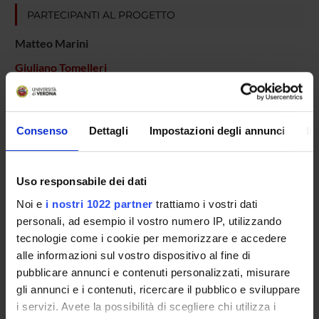
PARTECIPANTI AL PROGETTO
Matteo Marini
Giuliano Tomelleri
Gaetano Nicola Vattemi
Professore associato
Consenso
Dettagli
Impostazioni degli annunci
In
COLLABORATORI ESTERNI
Uso responsabile dei dati
Paola Tonin
Noi e
i nostri 1022 partner
trattiamo i vostri dati
Azienda Ospedaliera di Verona Dirigente Medico
personali, ad esempio il vostro numero IP, utilizzando
tecnologie come i cookie per memorizzare e accedere
alle informazioni sul vostro dispositivo al fine di
pubblicare annunci e contenuti personalizzati, misurare
SEZIONI
gli annunci e i contenuti, ricercare il pubblico e sviluppare
Neurologia
i servizi. Avete la possibilità di scegliere chi utilizza i